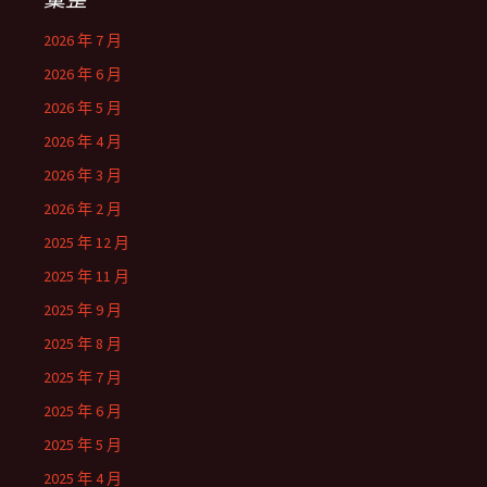
2026 年 7 月
2026 年 6 月
2026 年 5 月
2026 年 4 月
2026 年 3 月
2026 年 2 月
2025 年 12 月
2025 年 11 月
2025 年 9 月
2025 年 8 月
2025 年 7 月
2025 年 6 月
2025 年 5 月
2025 年 4 月