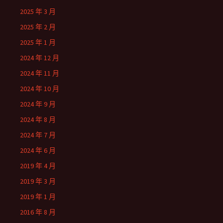
2025 年 3 月
2025 年 2 月
2025 年 1 月
2024 年 12 月
2024 年 11 月
2024 年 10 月
2024 年 9 月
2024 年 8 月
2024 年 7 月
2024 年 6 月
2019 年 4 月
2019 年 3 月
2019 年 1 月
2016 年 8 月