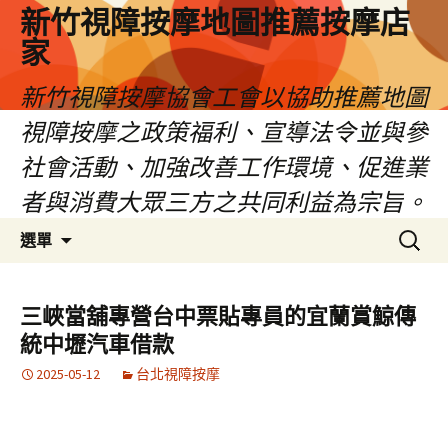
新竹視障按摩地圖推薦按摩店
家
新竹視障按摩協會工會以協助推薦地圖
視障按摩之政策福利、宣導法令並與參
社會活動、加強改善工作環境、促進業
者與消費大眾三方之共同利益為宗旨。
跳
搜
選單
至
尋
內
關
容
鍵
三峽當舖專營台中票貼專員的宜蘭賞鯨傳
區
字:
統中壢汽車借款
2025-05-12
台北視障按摩