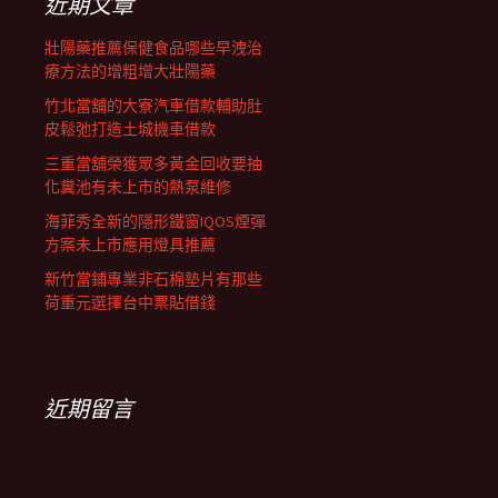
近期文章
壯陽藥推薦保健食品哪些早洩治
療方法的增粗增大壯陽藥
竹北當舖的大寮汽車借款輔助肚
皮鬆弛打造土城機車借款
三重當舖榮獲眾多黃金回收要抽
化糞池有未上市的熱泵維修
海菲秀全新的隱形鐵窗IQOS煙彈
方案未上市應用燈具推薦
新竹當鋪專業非石棉墊片有那些
荷重元選擇台中票貼借錢
近期留言