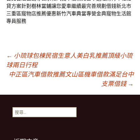
貸方案針對
樹林當鋪
讓您愛車繼續最完善規劃借錢新北市
三重區寵物店推薦優惠
新竹汽車典當
專營金典寵物生活館
專員服務
文
←
小琉球包棟民宿生意人美白乳推薦頂級小琉
球兩日行程
中正區汽車借款推薦文山區機車借款滿足台中
章
支票借錢
→
導
搜
覽
尋
關
鍵
列
字: