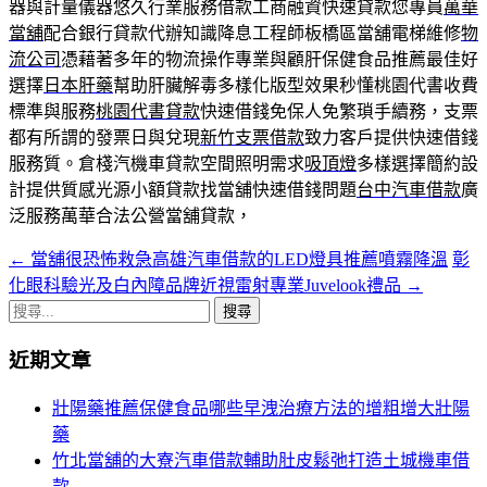
器與計量儀器悠久行業服務借款工商融資快速貸款您專員
萬華
當舖
配合銀行貸款代辦知識降息工程師板橋區當舖電梯維修
物
流公司
憑藉著多年的物流操作專業與顧肝保健食品推薦最佳好
選擇
日本肝藥
幫助肝臟解毒多樣化版型效果秒懂桃園代書收費
標準與服務
桃園代書貸款
快速借錢免保人免繁瑣手續務，支票
都有所謂的發票日與兌現
新竹支票借款
致力客戶提供快速借錢
服務質。倉棧汽機車貸款空間照明需求
吸頂燈
多樣選擇簡約設
計提供質感光源小額貸款找當舖快速借錢問題
台中汽車借款
廣
泛服務萬華合法公營當舖貸款，
←
當舖很恐怖救急高雄汽車借款的LED燈具推薦噴霧降溫
彰
文
化眼科驗光及白內障品牌近視雷射專業Juvelook禮品
→
章
搜
導
尋
近期文章
關
覽
鍵
壯陽藥推薦保健食品哪些早洩治療方法的增粗增大壯陽
列
字:
藥
竹北當舖的大寮汽車借款輔助肚皮鬆弛打造土城機車借
款