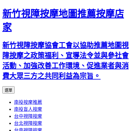
新竹視障按摩地圖推薦按摩店
家
新竹視障按摩協會工會以協助推薦地圖視
障按摩之政策福利、宣導法令並與參社會
活動、加強改善工作環境、促進業者與消
費大眾三方之共同利益為宗旨。
跳
選單
至
南投按摩推薦
內
南投盲人按摩
容
台中視障按摩
區
台北視障按摩
台南視障按摩