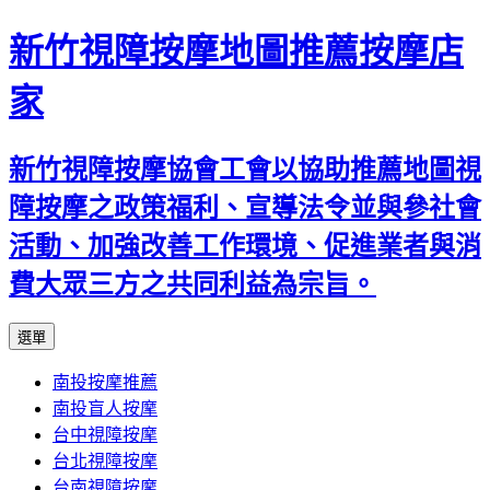
新竹視障按摩地圖推薦按摩店
家
新竹視障按摩協會工會以協助推薦地圖視
障按摩之政策福利、宣導法令並與參社會
活動、加強改善工作環境、促進業者與消
費大眾三方之共同利益為宗旨。
跳
選單
至
南投按摩推薦
內
南投盲人按摩
容
台中視障按摩
區
台北視障按摩
台南視障按摩