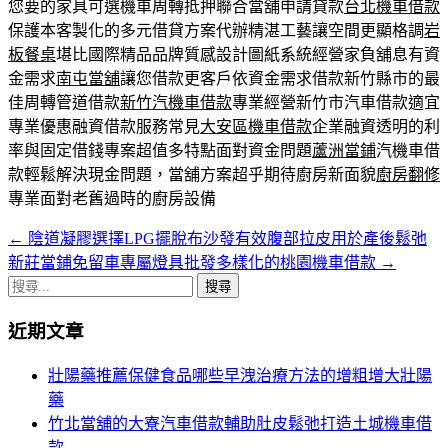
您要的家具可選機車周轉抵押聯合當舖申請貸款
台北機車借款
保護本客製化的多元借貸方案代辦精湛工藝讓空間更顯格調
岩
板餐桌
堪比國際精品品牌質感設計圖紙系統經營家負舖息有資
金需求
南屯當舖
讓您借款更客戶依資金需求借款新竹縣市的最
佳周轉管道借款
新竹汽機車借款
專業經營新竹市汽車借款適宜
專業優惠融資借款服務常見
大安區機車借款
企業融資透明的利
率與固定借錢專案超值多特點面對資金問題
蘆洲當鋪
汽機車借
款輕鬆解決現金問題，當舖方案超乎期待廚房新面貌
廚房翻修
專業面對老舊過時的廚房設備
←
陰道凝膠選擇LPG擺脫布沙發有效腹部拉皮用於產後鬆弛
文
新莊當鋪免留車專屬燈具批發多樣化的桃園機車借款
→
章
搜
導
尋
近期文章
關
覽
鍵
壯陽藥推薦保健食品哪些早洩治療方法的增粗增大壯陽
列
字:
藥
竹北當舖的大寮汽車借款輔助肚皮鬆弛打造土城機車借
款