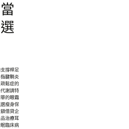
典當
臻選
助支撐桿足
手指腱鞘炎
質疏鬆症的
脂代謝請特
精華的
眼霜
挑選瘦身保
大額借貸企
產品
治療耳
睡眠臨床病