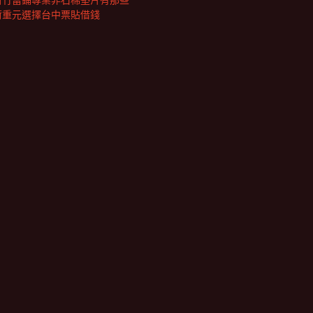
新竹當鋪專業非石棉墊片有那些
荷重元選擇台中票貼借錢