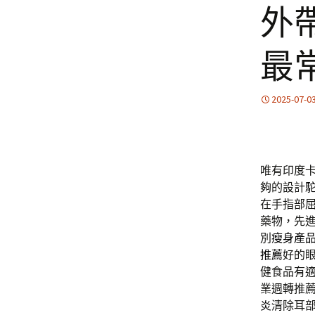
外
最
2025-07-0
唯有印度
夠的設計
在手指部
藥物，先
別
瘦身產
推薦
好的
健食品有
業週轉推
炎
清除耳