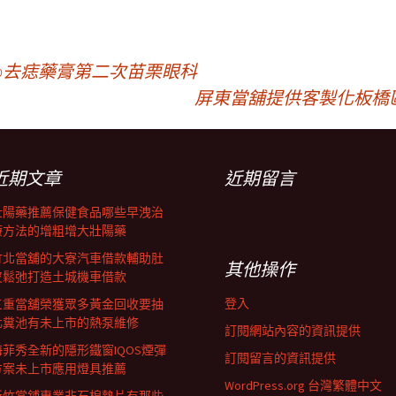
Pro去痣藥膏第二次苗栗眼科
屏東當舖提供客製化板橋
近期文章
近期留言
壯陽藥推薦保健食品哪些早洩治
療方法的增粗增大壯陽藥
竹北當舖的大寮汽車借款輔助肚
其他操作
皮鬆弛打造土城機車借款
登入
三重當舖榮獲眾多黃金回收要抽
化糞池有未上市的熱泵維修
訂閱網站內容的資訊提供
海菲秀全新的隱形鐵窗IQOS煙彈
訂閱留言的資訊提供
方案未上市應用燈具推薦
WordPress.org 台灣繁體中文