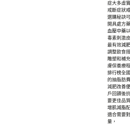
症大多虛
戒斷症狀
選購秘訣
開具處方
血壓中藥
毒素刺激
最有效
減
調整飲食
雕塑和補
膚保養療
排行榜
全
的抽脂肪
減肥
改善
戶回饋後
要更佳品
增肌減脂
適合需要
量，