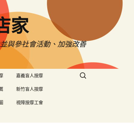
店家
令並與參社會活動、加強改善
搜
摩
嘉義盲人按摩
尋
關
薦
新竹盲人按摩
鍵
字:
圖
視障按摩工會