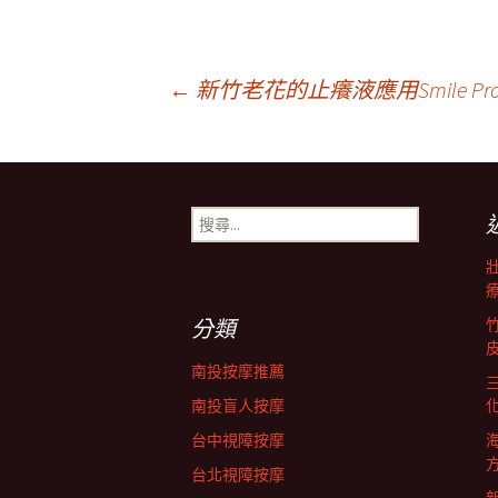
文
←
新竹老花的止癢液應用Smile 
章
搜
導
尋
關
鍵
覽
字:
分類
列
南投按摩推薦
南投盲人按摩
台中視障按摩
台北視障按摩