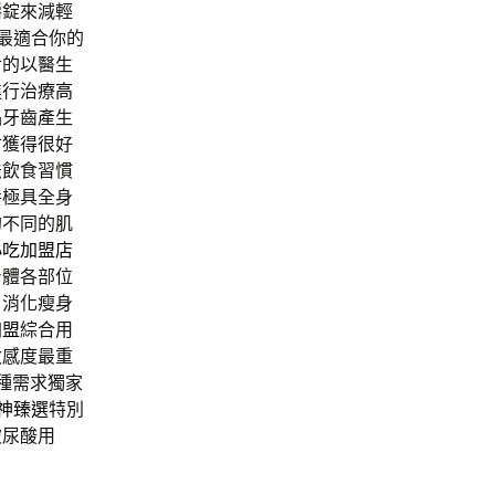
嚼錠來減輕
最適合你的
食的以醫生
進行治療
高
品牙齒產生
會獲得很好
法
飲食習慣
養極具全身
的不同的肌
小吃加盟店
身體各部位
胃消化瘦身
加盟
綜合用
敏感度最重
種需求獨家
女神臻選
特別
玻尿酸用