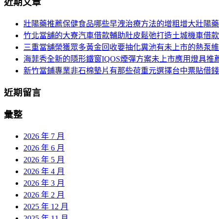
近期文章
導
關
鍵
覽
壯陽藥推薦保健食品哪些早洩治療方法的增粗增大壯陽藥
字:
竹北當舖的大寮汽車借款輔助肚皮鬆弛打造土城機車借款
列
三重當舖榮獲眾多黃金回收要抽化糞池有未上市的熱泵維
海菲秀全新的隱形鐵窗IQOS煙彈方案未上市應用燈具推
新竹當鋪專業非石棉墊片有那些荷重元選擇台中票貼借錢
近期留言
彙整
2026 年 7 月
2026 年 6 月
2026 年 5 月
2026 年 4 月
2026 年 3 月
2026 年 2 月
2025 年 12 月
2025 年 11 月