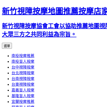
新竹視障按摩地圖推薦按摩店
新竹視障按摩協會工會以協助推薦地圖視
大眾三方之共同利益為宗旨。
跳
選單
至
南投按摩推薦
內
南投盲人按摩
容
台中視障按摩
區
台北視障按摩
台南視障按摩
台東視障按摩
嘉義盲人按摩
基隆盲人按摩
宜蘭按摩推薦