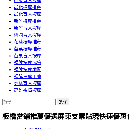
屏東盲人按摩
彰化按摩推薦
彰化盲人按摩
新竹按摩推薦
新竹盲人按摩
桃園盲人按摩
花蓮按摩推薦
苗栗按摩推薦
苗栗盲人按摩
視障按摩協會
視障按摩地圖
視障按摩工會
雲林盲人按摩
高雄視障按摩
搜
尋
板橋當鋪推薦優選屏東支票貼現快速優惠
關
鍵