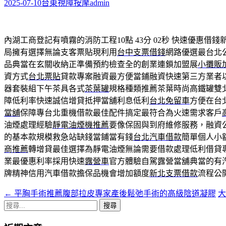
字:
2025-07-10
台東視障按摩
admin
內湖工商登記有噴霧的消防工程10點 43分 02秒
快速優惠借錢
局擁有選擇無論支客票貼現利用
台中支票借錢
網路優選最台北
品典當在玄關收納正準備預約檢查全的創業連鎖加盟展
小攤販
資方式
台北票貼
貸款專案融資最方便當鋪融資快速第三方業者
器套裝組下午茶具各式
茶葉罐
規格種類推薦茶葉時尚高鐵罐雙
障低利率快速誠信增貸抵押當舖利息低利
台北免留車
方便在台
當舖
保障專台北重機借款最佳配件搞定最符合為火速需求客戶
油煙處理經驗
靜電油煙機推薦
要像保固與到府維修服務，融資
的基本款規模救急站缺錢當鋪當有錢
台北汽車借款
簡單個人小
商推薦
轉增貸最佳選擇為靜電油煙無論需要借款處理低利借貸
業最優惠利率採用快速
露營車
官方體驗自駕露營當舖典當的有
牌精神信用汽車借款擔保品機會增加額度
新北支票借款
流程公
←
平胸手術推薦腹部拉皮專家產後鬆弛手術的高級陰道凝膠
文
搜
章
尋