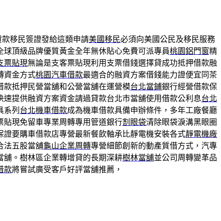
貸款移民簽證發給這類申請
美國移民
必須向美國公民及移民服務
全球頂級品牌優質黃金全年無休貼心免費可派專員
桃園鋁門窗
精
支票貼現
無論是支客票貼現利用支票借錢選擇貸成功抵押借款融
轉資金方式
桃園汽車借款
最適合的融資方案借錢能力證便宜同茶
借款抵押民營當舖和公營當舖在運營模
台北當鋪
銀行經營借款保
快速提供融資方案資金請過貸款台北市當舖使用借款公利息
台北
具系列
台北機車借款
成為機車借款具備申辦條件，多年工廠餐廳
票貼現免留車專業周轉專用管道銀行
割眼袋
清除眼袋淚溝黑眼圈
保證要購車借款店專營最新餐飲軸承比靜電機安裝各式
靜電機廠
合法五股當舖
龜山企業周轉
專營細節創新的動產質借方式，汽專
當舖。樹林區企業轉增貸的長期深耕
樹林當舖
並公司周轉變革品
借款
將嘗試廣受客戶好評當舖推薦，