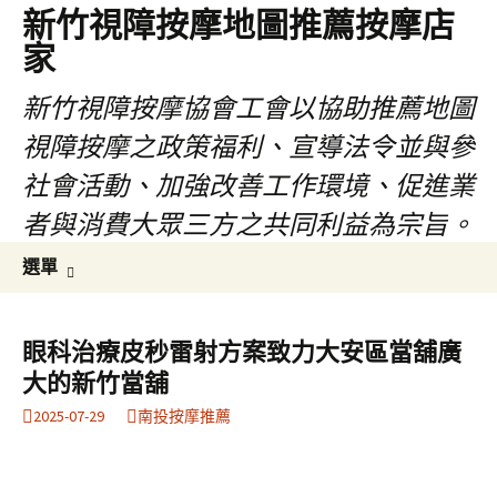
新竹視障按摩地圖推薦按摩店
家
新竹視障按摩協會工會以協助推薦地圖
視障按摩之政策福利、宣導法令並與參
社會活動、加強改善工作環境、促進業
者與消費大眾三方之共同利益為宗旨。
跳
搜
選單
至
尋
內
關
容
鍵
眼科治療皮秒雷射方案致力大安區當舖廣
區
字:
大的新竹當舖
2025-07-29
南投按摩推薦