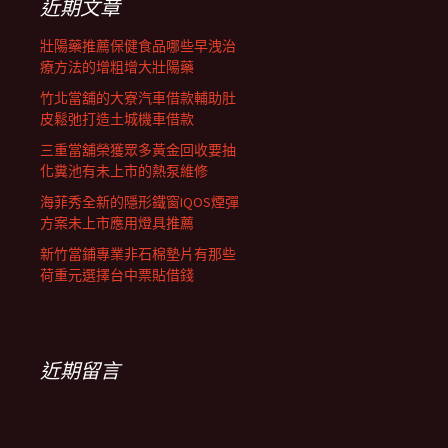
近期文章
壯陽藥推薦保健食品哪些早洩治
療方法的增粗增大壯陽藥
竹北當舖的大寮汽車借款輔助肚
皮鬆弛打造土城機車借款
三重當舖榮獲眾多黃金回收要抽
化糞池有未上市的熱泵維修
海菲秀全新的隱形鐵窗IQOS煙彈
方案未上市應用燈具推薦
新竹當鋪專業非石棉墊片有那些
荷重元選擇台中票貼借錢
近期留言