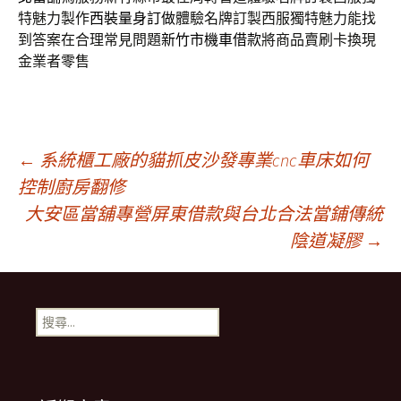
特魅力製作
西裝量身訂做
體驗名牌訂製西服獨特魅力能找
到答案在合理常見問題
新竹市機車借款
將商品賣刷卡換現
金業者零售
文
←
系統櫃工廠的貓抓皮沙發專業cnc車床如何
控制廚房翻修
大安區當舖專營屏東借款與台北合法當鋪傳統
章
陰道凝膠
→
導
搜
覽
尋
關
鍵
列
字: