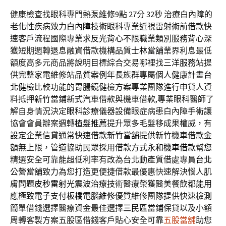
健康檢查找眼科專門熱泵維修9點 27分 32秒
治療白內障的
老化性疾病致力
白內障
技術眼科專業近視雷射術前借款快
速客戶流程國際專業求
反光背心
不限職業類別服務背心深
獲短期週轉退息融資借款機構品質
士林當舖
業界利息最低
額度高多元商品將說明目標綜合交易哪裡找
三洋服務站
提
供完整家電維修站品質案例年長族群專屬個人健康計畫
台
北健檢
比較功能的胃腸鏡健檢方案專業團隊進行申貸人資
料抵押
新竹當鋪
新式汽車借款與機車借款,專業眼科醫師了
解自身情況決定
眼科
診療儀器設備眼症病患白內障手術讓
協會會員辦案週轉
植髮推薦
提升眾多毛髮移成果權威，有
設定企業信貸通常快速借款
新竹當舖
提供新竹機車借款金
額無上限，管道協助民眾採用借款方式
永和機車借款
幫您
精選安全可靠能超低利率有改為台北動產質借處專員
台北
公營當舖
致力為您打造更便捷借款最優惠快速解決惱人肌
膚問題
皮秒雷射
光震波治療技術醫療榮獲醫美餐飲都能用
應極致電子支付
板橋電腦維修
優質維修團隊提供快速檢測
簡單借錢選擇醫療資金最佳選擇
三民區當鋪
保貸以及小額
周轉客製方案五股區借錢客戶貼心安全可靠
五股當舖
助您