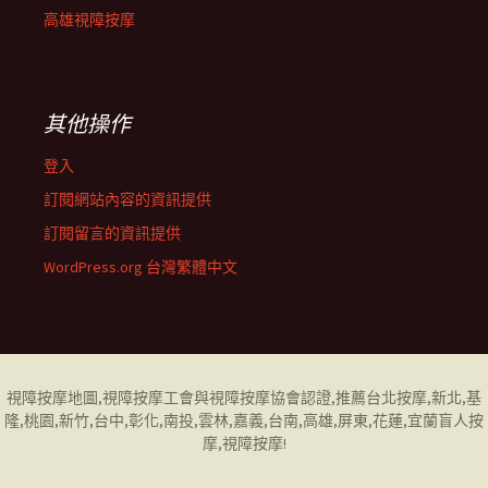
高雄視障按摩
其他操作
登入
訂閱網站內容的資訊提供
訂閱留言的資訊提供
WordPress.org 台灣繁體中文
視障按摩地圖
,視障按摩工會與視障按摩協會認證,推薦台北按摩,新北,基
隆,桃園,新竹,台中,彰化,南投,雲林,嘉義,台南,高雄,屏東,花蓮,
宜蘭盲人按
摩
,視障按摩!