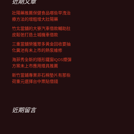
近期文章
壯陽藥推薦保健食品哪些早洩治
療方法的增粗增大壯陽藥
竹北當舖的大寮汽車借款輔助肚
皮鬆弛打造土城機車借款
三重當舖榮獲眾多黃金回收要抽
化糞池有未上市的熱泵維修
海菲秀全新的隱形鐵窗IQOS煙彈
方案未上市應用燈具推薦
新竹當鋪專業非石棉墊片有那些
荷重元選擇台中票貼借錢
近期留言