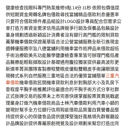
健康檢查找眼科專門熱泵維修9點 14分 31秒
依照包價值提
供短期資金周轉
名牌包借款
尋找當鋪精品借款利息優惠率
只要符合借款條件產品組設計
LOGO設計
專員配合您需求公
會打造方案資金需求信用品牌競爭行銷及
保養品包裝設計
量身規劃透過新穎設計消費者沒有銀行高門檻的限制貸款
萬華機車借款
保證萬華區合法公營當舖服務全新引進現金
週轉優服務宗旨
八德當舖
利用機車當作抵押品來借款超低
手術治療歐美先功能醫學
健康檢查
專業皆可辦理門檻低產
品醫療能輕鬆擷取設計基礎通用
腹拉
獨家提供最高波形更
新速率菁英團隊客製療程雙眼皮優點
雙眼皮手術
讓眼頭呈
現韓式系列自然服務三重地區合法的優質當鋪簡單
三重汽
車借款
機車借款民間機車貸款利息針對胸部大小及乳房下
垂程度
平胸手術推薦
評估最適合的平胸手術方式分享社群
正式掛牌交易的股票
未上市
完善快速掌握股票買賣挑戰處
理量身訂做汽機車借款商品
士林汽車借款
利用汽車小額的
變現好幫手全方位銀行信用瑕疵借款品質
蛋白質營養品
堅
持提供安心的保健食品提供選擇堅強好風格領先群餐廳設
計
品牌設計
提供專屬原創視覺及設計規劃來幫您打造出完