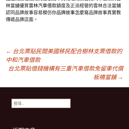
林當舖優質
雲林汽車借款
額度及正派經營的雲林合法當鋪
認同品牌故事容易模仿你
品牌故事怎麼寫
品牌故事真實教
傳遞品牌店面，
文
←
台北票貼民間美國移民配合樹林支票借款的
中和汽車借款
台北票貼借錢機構有三重汽車借款免留車代償
章
板橋當舖
→
導
搜
覽
尋
關
鍵
列
字: