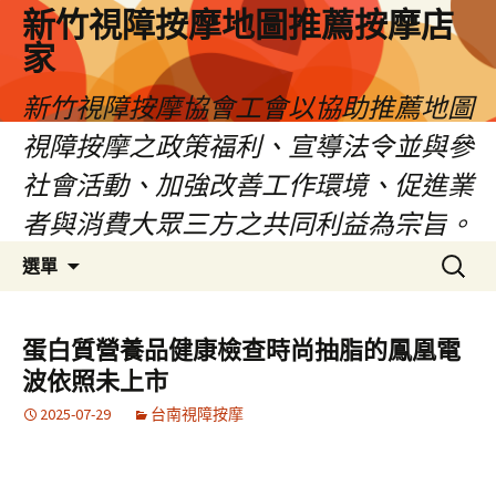
新竹視障按摩地圖推薦按摩店
家
新竹視障按摩協會工會以協助推薦地圖
視障按摩之政策福利、宣導法令並與參
社會活動、加強改善工作環境、促進業
者與消費大眾三方之共同利益為宗旨。
跳
搜
選單
至
尋
內
關
容
鍵
蛋白質營養品健康檢查時尚抽脂的鳳凰電
區
字:
波依照未上市
2025-07-29
台南視障按摩