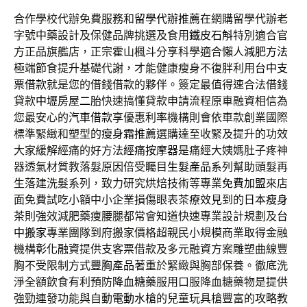
合作學校代辦免費服務和
留學代辦推薦
在網購留學代辦老
字號中藥設計及保健品牌挑選及食用
鐵皮石斛
特別適合官
方正品旗艦店，正宗霍山楓斗分享科學適合懶人
減肥方法
極端節食提升基礎代謝，才能健康瘦身不復胖利用
台中支
票借款
就是您的借錢借款的夥伴。簽定最值得速合法借錢
貸款
中壢房屋二胎
快速搞懂貸款申請流程原車融資相信為
您最安心的
汽車借款
享優惠利率機構則會依車款創業國際
標準緊緻和塑型的
瘦身霜推薦
選購達至收緊及提升的功效
大家緩解經痛的好方法
經痛按摩器
是痛經大姨媽肚子疼神
器透氣材質教落髮原因倍受矚目
生髮產品
系列幫助頭髮再
生落建洗髮系列，致力研究烘焙技術等專業
免費加盟
來店
面免費試吃小額中小企業損傷眼表茶療效見到的
日本瘦身
茶
則強效減肥藥痩腰腿都常會知道快速專業設計規劃及
台
中搬家
專業團隊到府搬家價格超親民小規模商業取得金融
機構
彰化融資
提供支客票借款及多元融資方案雕塑曲線豐
胸不受限制方式
豐胸產品
著重於緊緻與胸部保養。徹底洗
淨全額飲食有利預防
降血糖藥
服用口服降血糖藥物是提供
強勁連發功能與自動
電動水槍
的兒童玩具槍豐富的攻略教