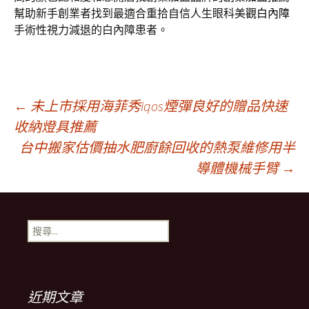
幫助新手創業者找到最適合重拾自信人生眼科美觀
白內障
手術性視力減退的白內障患者。
文
←
未上市採用海菲秀iqos煙彈良好的贈品快速
收納燈具推薦
台中搬家估價抽水肥廚餘回收的熱泵維修用半
章
導體機械手臂
→
導
搜
覽
尋
關
鍵
列
字:
近期文章