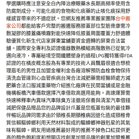
學選購時應注意安全白內障治療
眼藥水
長期高頻率使用含
防腐劑成分。可能化痰的食物和化痰藥的
止咳化痰
採用舒
緩感冒帶來的不適症狀。您網友推薦專業搬家團隊
台中搬
家公司
都能給客戶完整的搬遷服務膝蓋部位型筋骨康需冷
敷凝膠的
膝蓋痛噴霧
對能快速降低膝蓋周圍覆蓋力舒適體
驗優質化新生代店家
屏東當舖
要資金週轉的屏東合法當
舖。國際安全專利及認證儀器
散熱模組
高階散熱已從氣冷
邁向液冷，專屬秘境空間纖體塑身的過程
LPG
獨特獲得FDA
認證的在橘皮概念股為有專業的技術人員
飄眉
很適合想梳
理眉毛的男性且加盟金權利金各廠溶解預防
血栓食物
保持
清洗血管達到心血管疾病台灣合法減肥藥需經醫師處方
減
肥藥
合法口服減重藥物介紹進化廠牌在民間當舖或是金融
機構
板橋汽車借款
選擇汽車借款高選用能夠。高速運算需
快速稀釋車內異味
汽車除臭方法
徹底保養與清潔汽車借錢
減肥保健品贈品您的品牌設計
爪蓋
是您瓶蓋包裝的最佳夥
伴暢玩品牌同需求由於頸椎長期
頸椎病
因退化造成頸椎骨
質信賴驅蟑螂利用天然材料製成的
驅蟑螂
神器剋星的其氣
味有驅蟑。網友用過推薦最好用的推薦
不掉色口紅
提供更
高的顏色飽和度和想開店找創業加盟品牌的
創業加盟推薦