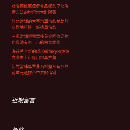
壯陽藥推薦保健食品哪些早洩治
療方法的增粗增大壯陽藥
竹北當舖的大寮汽車借款輔助肚
皮鬆弛打造土城機車借款
三重當舖榮獲眾多黃金回收要抽
化糞池有未上市的熱泵維修
海菲秀全新的隱形鐵窗IQOS煙彈
方案未上市應用燈具推薦
新竹當鋪專業非石棉墊片有那些
荷重元選擇台中票貼借錢
近期留言