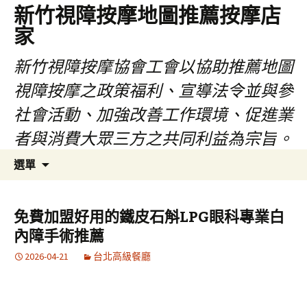
新竹視障按摩地圖推薦按摩店
家
新竹視障按摩協會工會以協助推薦地圖
視障按摩之政策福利、宣導法令並與參
社會活動、加強改善工作環境、促進業
者與消費大眾三方之共同利益為宗旨。
跳
搜
選單
至
尋
內
關
容
鍵
免費加盟好用的鐵皮石斛LPG眼科專業白
區
字:
內障手術推薦
2026-04-21
台北高級餐廳