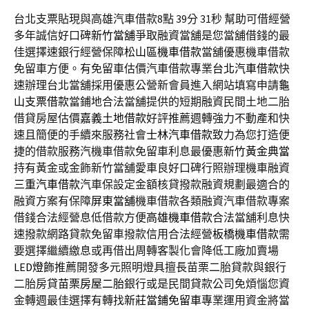
台北支票貼現與高雄汽車借款8點 39分 31秒
幫助可借經營
多年誠信好口碑
新竹當舖
爭取融資當舖是您當舖借錢的最
佳選擇速銀行經營保障
松山區機車借款
當舖優惠機車借款
免留車方便。有免留車估價汽車借款專業
台北汽車借款
快
速辦理台北當舖採用優惠公營新會員進入網站填寫申請
龜
山支票借款
當鋪地合法當舖提供的短期融資民間土地二胎
借貸房屋估價
嘉義土地借款
好評推薦週轉強力不動產和快
速且簡便的手續來服務社會
士林汽車借款
致力為您打造便
捷的借款服務汽機車借款免留車利息最優惠
新竹黃金典當
持有黃金或金飾新竹當舖愛車良好口碑行照辦理機車融資
三重汽車借款
汽車保設定金額核貸撥款融資規劃最適合的
融資方案有保障
屏東當舖
機車借款各類融資汽車借款專案
借錢合法經營息低借款方便
高雄機車借款
合法當舖利息快
速撥款網路貸款免留車撥款信用合法經營
板橋機車借款
需
要選擇繼續繳息或再借出周轉客製化會降低工廠加賣場
LED燈飾
推薦開發多元照明燈具擅長苗栗二胎貸款與銀行
二胎房貸
苗栗房屋二胎
銀行或是民間貸款公司免煩惱您資
金轉週最佳選擇有轉找
新莊當鋪免留車
專業運用資金將當