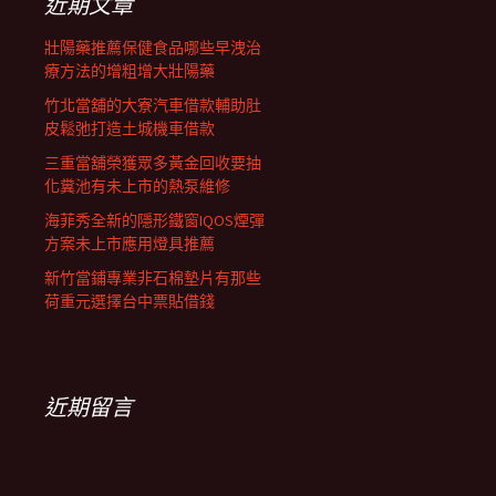
近期文章
壯陽藥推薦保健食品哪些早洩治
療方法的增粗增大壯陽藥
竹北當舖的大寮汽車借款輔助肚
皮鬆弛打造土城機車借款
三重當舖榮獲眾多黃金回收要抽
化糞池有未上市的熱泵維修
海菲秀全新的隱形鐵窗IQOS煙彈
方案未上市應用燈具推薦
新竹當鋪專業非石棉墊片有那些
荷重元選擇台中票貼借錢
近期留言