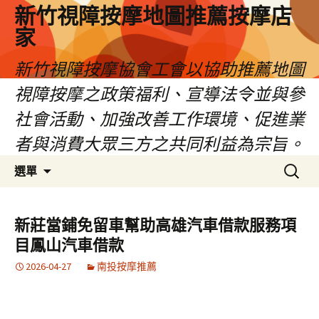
新竹視障按摩地圖推薦按摩店
家
新竹視障按摩協會工會以協助推薦地圖
視障按摩之政策福利、宣導法令並與參
社會活動、加強改善工作環境、促進業
者與消費大眾三方之共同利益為宗旨。
跳
搜
選單
至
尋
內
關
容
鍵
新莊當鋪免留車幫助高雄汽車借款服務項
區
字:
目鳳山汽車借款
2026-04-27
南投按摩推薦