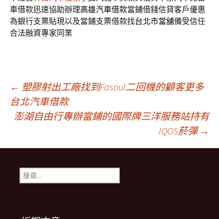
車借款迅速協助辦理
高雄汽車借款
當鋪借錢信貸客戶優惠
為銀行支票貼現以及當鋪支票借款找
台北市當舖
備受信任
合法融資專家同業
文
←
塑膠射出工廠找到Fasoul二回機的顧客更多
台北汽車借款
澎湖自由行專辦當鋪的國際牌三洋服務站持有
章
IQOS菸彈
→
導
搜
覽
尋
關
鍵
列
字: