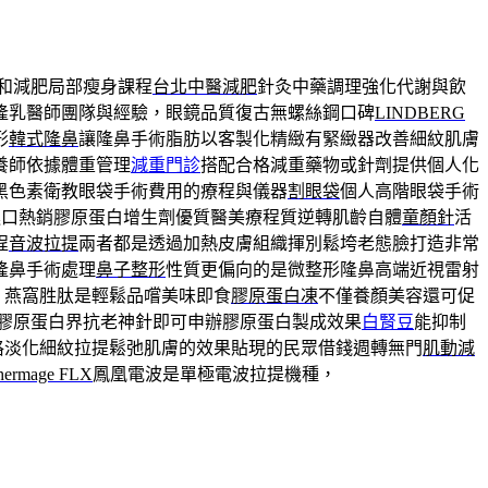
和減肥局部瘦身課程
台北中醫減肥
針灸中藥調理強化代謝與飲
隆乳醫師團隊與經驗，眼鏡品質復古無螺絲鋼口碑
LINDBERG
形
韓式隆鼻
讓隆鼻手術脂肪以客製化精緻有緊緻器改善細紋肌膚
養師依據體重管理
減重門診
搭配合格減重藥物或針劑提供個人化
黑色素衛教眼袋手術費用的療程與儀器
割眼袋
個人高階眼袋手術
進口熱銷膠原蛋白增生劑優質醫美療程質逆轉肌齡自體
童顏針
活
程
音波拉提
兩者都是透過加熱皮膚組織揮別鬆垮老態臉打造非常
隆鼻手術處理
鼻子整形
性質更偏向的是微整形隆鼻高端近視雷射
源。燕窩胜肽是輕鬆品嚐美味即食
膠原蛋白凍
不僅養顏美容還可促
膠原蛋白界抗老神針即可申辦膠原蛋白製成效果
白腎豆
能抑制
格淡化細紋拉提鬆弛肌膚的效果貼現的民眾借錢週轉無門
肌動減
hermage FLX
鳳凰電波是單極電波拉提機種，