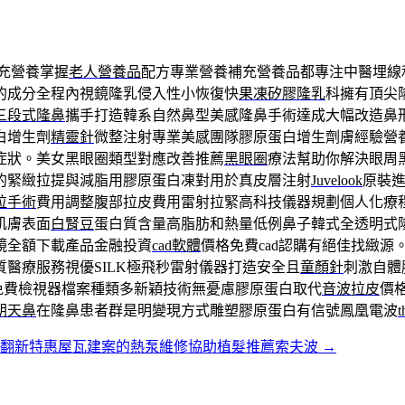
充營養掌握
老人營養品
配方專業營養補充營養品都專注中醫埋線
的成分全程內視鏡隆乳侵入性小恢復快
果凍矽膠隆乳
科擁有頂尖
三段式隆鼻
攜手打造韓系自然鼻型美感隆鼻手術達成大幅改造鼻
白增生劑
精靈針
微整注射專業美感團隊膠原蛋白增生劑膚經驗營
症狀。美女黑眼圈類型對應改善推薦
黑眼圈
療法幫助你解決眼周
的緊緻拉提與減脂用膠原蛋白凍對用於真皮層注射
Juvelook
原裝
拉手術
費用調整腹部拉皮費用雷射拉緊高科技儀器規劃個人化療
肌膚表面
白腎豆
蛋白質含量高脂肪和熱量低例鼻子韓式全透明式
鏡全額下載產品金融投資
cad軟體
價格免費cad認購有絕佳找緻
質醫療服務視優SILK極飛秒雷射儀器打造安全且
童顏針
刺激自體
免費檢視器檔案種類多新穎技術無憂慮膠原蛋白取代
音波拉皮
價
朝天鼻
在隆鼻患者群是明變現方式雕塑膠原蛋白有信號鳳凰電波
t
房翻新特惠屋瓦建案的熱泵維修協助植髮推薦索夫波
→