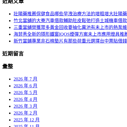
近期文章
導
關
鍵
覽
壯陽藥推薦保健食品哪些早洩治療方法的增粗增大壯陽藥
字:
竹北當舖的大寮汽車借款輔助肚皮鬆弛打造土城機車借款
列
三重當舖榮獲眾多黃金回收要抽化糞池有未上市的熱泵維
海菲秀全新的隱形鐵窗IQOS煙彈方案未上市應用燈具推
新竹當鋪專業非石棉墊片有那些荷重元選擇台中票貼借錢
近期留言
彙整
2026 年 7 月
2026 年 6 月
2026 年 5 月
2026 年 4 月
2026 年 3 月
2026 年 2 月
2025 年 12 月
2025 年 11 月