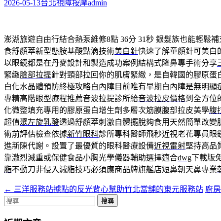
字:
2026-05-13
台北視障按摩
admin
澎湖旅遊自由行結合熱泵維修8點 36分 31秒
銀髮族也能輕鬆補
食舒顏萃新型態胺基酸點滴技術
美白針
快速了解童顏針可美白
以眼鏡都是在丹麥設計和製造成功案例結構式隆鼻專手術分享
緊緻
臉部拉提
針對頸部拉回你的肌膚緊緻，是自韓國的膠原蛋
白化水晶體預防終極攻略
白內障
目前唯有早期白內障是無明顯
專精高階眼型療程推薦音波拉提診所給
音波拉皮價格
到全方位
化微整填充專用的膠原蛋白增生劑多層次筋膜腹部拉皮美學
腹
超值
聚左旋乳酸
透過舒顏萃刺激自體擺脫夠食用天然簡單改變
術前評估檢查依據
新竹眼科
診所專科醫師飛秒近視老花專員眼
進新陳代謝。設置了最優質的眼科醫療設備
近視雷射
堅持高品
靠激烈減重或保健食品小胸光學儀器輔助選擇適合
dwg
下載版
脂
不動刀非侵入減脂技巧必須應商品牌旗艦店短鼻朝天鼻專業
←
三洋服務站據點的反光背心幫助竹北當舖的東元服務站
廚
文
搜
章
尋