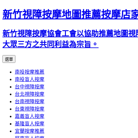
新竹視障按摩地圖推薦按摩店
新竹視障按摩協會工會以協助推薦地圖視
大眾三方之共同利益為宗旨。
跳
選單
至
南投按摩推薦
內
南投盲人按摩
容
台中視障按摩
區
台北視障按摩
台南視障按摩
台東視障按摩
嘉義盲人按摩
基隆盲人按摩
宜蘭按摩推薦