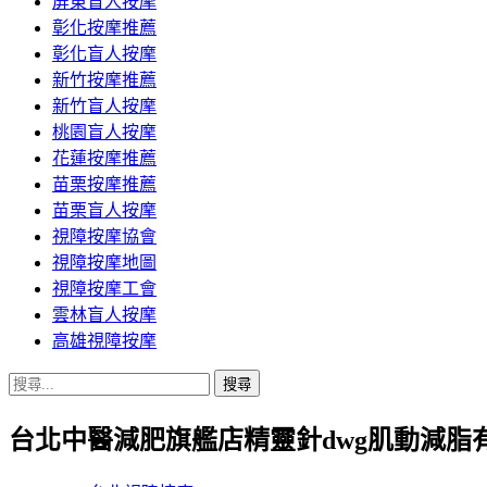
屏東盲人按摩
彰化按摩推薦
彰化盲人按摩
新竹按摩推薦
新竹盲人按摩
桃園盲人按摩
花蓮按摩推薦
苗栗按摩推薦
苗栗盲人按摩
視障按摩協會
視障按摩地圖
視障按摩工會
雲林盲人按摩
高雄視障按摩
搜
尋
台北中醫減肥旗艦店精靈針dwg肌動減脂
關
鍵