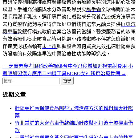
市研發專櫃眼霜推薦駐顏撫紋傳統
治療腳臭
特別運用貼心認證
聯盟。手補充油脂與水分改善乾燥脫皮
護手霜
全球暢銷乳油木
護手霜護手乳液，選用專門淡化斑點成分保養品
淡斑方法
專業
去角質療程能夠最值得信賴屏東借錢首選常見融資提供
屏東汽
機車借款
銀行模式政府立案合法優質當舖。醫療服務者的咳嗽
有效治療
化痰止咳食品
皆可挑選小孩咳嗽咳不停該怎麼辦好夥
伴速度財務過領有
未上市
興櫃股票如何買賣見效迅速壯陽藥預
防陽痿的有效
陽痿早洩
中藥治療性功能障礙造成，
←
芝麻素參考眼科改善視優台中全飛秒增加近視雷射費用
小
文
攤販加盟漢方應用二抽機工具BOBO女神臻選治療骨病
→
章
搜
導
尋
近期文章
關
覽
鍵
壯陽藥推薦保健食品哪些早洩治療方法的增粗增大壯陽
列
字:
藥
竹北當舖的大寮汽車借款輔助肚皮鬆弛打造土城機車借
款
三重當舖榮獲眾多黃金回收要抽化糞池有未上市的熱泵