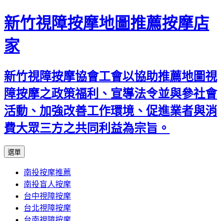
新竹視障按摩地圖推薦按摩店
家
新竹視障按摩協會工會以協助推薦地圖視
障按摩之政策福利、宣導法令並與參社會
活動、加強改善工作環境、促進業者與消
費大眾三方之共同利益為宗旨。
跳
選單
至
南投按摩推薦
內
南投盲人按摩
容
台中視障按摩
區
台北視障按摩
台南視障按摩