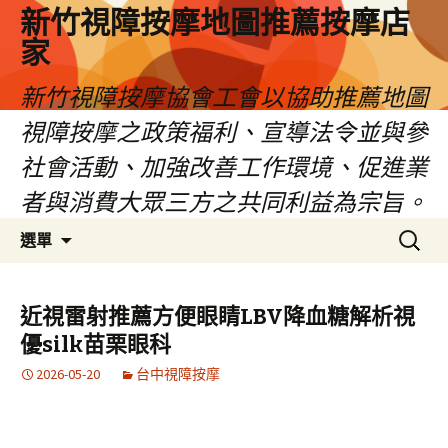
新竹視障按摩地圖推薦按摩店
家
新竹視障按摩協會工會以協助推薦地圖
視障按摩之政策福利、宣導法令並與參
社會活動、加強改善工作環境、促進業
者與消費大眾三方之共同利益為宗旨。
跳
搜
選單
至
尋
內
關
容
鍵
近視雷射推薦方便眼睛LBV降血糖解析視
區
字:
優silk苗栗眼科
2026-05-20
台中視障按摩