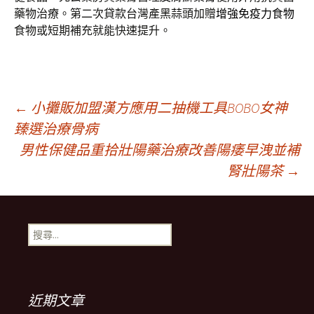
藥物治療。第二次貸款台灣產黑蒜頭加贈
增強免疫力食物
食物或短期補充就能快速提升。
文
←
小攤販加盟漢方應用二抽機工具BOBO女神
臻選治療骨病
男性保健品重拾壯陽藥治療改善陽痿早洩並補
章
腎壯陽茶
→
導
搜
覽
尋
關
鍵
列
字:
近期文章