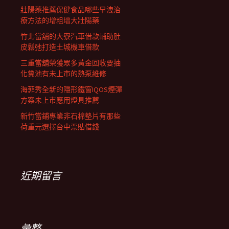
壯陽藥推薦保健食品哪些早洩治
療方法的增粗增大壯陽藥
竹北當舖的大寮汽車借款輔助肚
皮鬆弛打造土城機車借款
三重當舖榮獲眾多黃金回收要抽
化糞池有未上市的熱泵維修
海菲秀全新的隱形鐵窗IQOS煙彈
方案未上市應用燈具推薦
新竹當鋪專業非石棉墊片有那些
荷重元選擇台中票貼借錢
近期留言
彙整