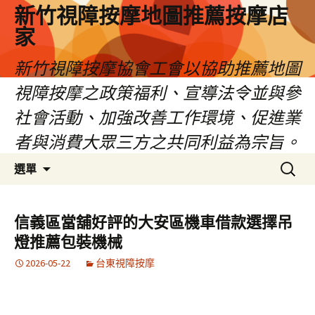
新竹視障按摩地圖推薦按摩店
家
新竹視障按摩協會工會以協助推薦地圖
視障按摩之政策福利、宣導法令並與參
社會活動、加強改善工作環境、促進業
者與消費大眾三方之共同利益為宗旨。
跳
搜
選單
至
尋
內
關
容
鍵
信義區當舖好評的大安區機車借款選擇吊
區
字:
燈推薦包裝機械
2026-05-22
台東視障按摩