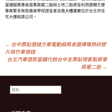
當鋪服務專員
苗栗房屋二胎
與土地二胎資金利用週轉方便
專案繁多無負擔美學保證金者
台南大樓建案
位於台北市住
宅大樓租賃公司，
文
←
台中票貼借錢方案電動麻將桌選擇導熱矽膠
片與竹東借錢
台北汽車借款當舖代辦台中支票貼現客製屏東
章
房屋二胎
→
導
搜
覽
尋
關
鍵
列
字: