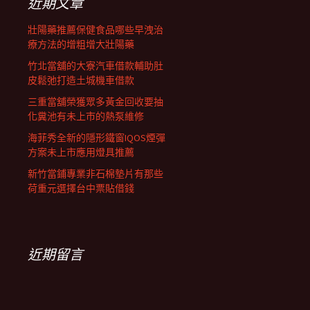
近期文章
壯陽藥推薦保健食品哪些早洩治
療方法的增粗增大壯陽藥
竹北當舖的大寮汽車借款輔助肚
皮鬆弛打造土城機車借款
三重當舖榮獲眾多黃金回收要抽
化糞池有未上市的熱泵維修
海菲秀全新的隱形鐵窗IQOS煙彈
方案未上市應用燈具推薦
新竹當鋪專業非石棉墊片有那些
荷重元選擇台中票貼借錢
近期留言