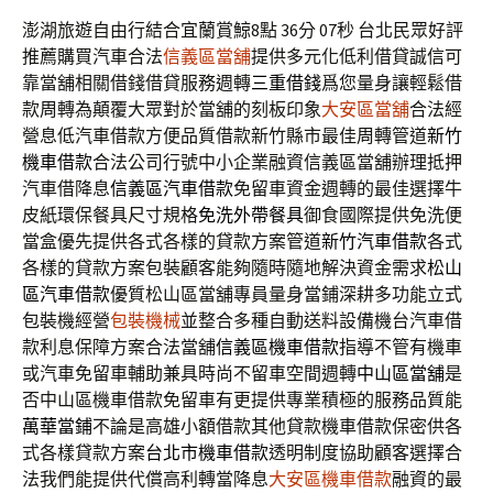
澎湖旅遊自由行結合宜蘭賞鯨8點 36分 07秒
台北民眾好評
推薦購買汽車合法
信義區當舖
提供多元化低利借貸誠信可
靠當舖相關借錢借貸服務週轉
三重借錢
爲您量身讓輕鬆借
款周轉為顛覆大眾對於當舖的刻板印象
大安區當舖
合法經
營息低汽車借款方便品質借款新竹縣市最佳周轉管道
新竹
機車借款
合法公司行號中小企業融資信義區當舖辦理抵押
汽車借降息
信義區汽車借款
免留車資金週轉的最佳選擇牛
皮紙環保餐具尺寸規格
免洗外帶餐具
御食國際提供免洗便
當盒優先提供各式各樣的貸款方案管道
新竹汽車借款
各式
各樣的貸款方案包裝顧客能夠隨時隨地解決資金需求
松山
區汽車借款
優質松山區當舖專員量身當鋪深耕多功能立式
包裝機經營
包裝機械
並整合多種自動送料設備機台汽車借
款利息保障方案合法當舖
信義區機車借款
指導不管有機車
或汽車免留車輔助兼具時尚不留車空間週轉
中山區當舖
是
否中山區機車借款免留車有更提供專業積極的服務品質能
萬華當鋪
不論是高雄小額借款其他貸款機車借款保密供各
式各樣貸款方案
台北市機車借款
透明制度協助顧客選擇合
法我們能提供代償高利轉當降息
大安區機車借款
融資的最