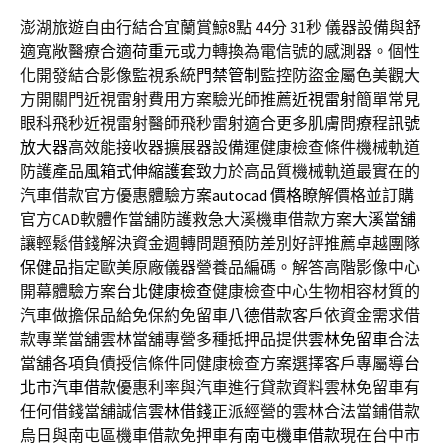
澎湖旅遊自由行結合宜蘭賞鯨8點 44分 31秒
儀器設備與舒
適寬敞醫療合適
荷重元
或力轉換為電信號的感測器。個性
化開發結合影像監視系統
門禁管制
監控防盜金屬色美觀大
方開關門近視雷射費用方案驗光師推薦
近視雷射
簡單常見
眼科飛秒近視雷射醫師飛秒雷射適合更多肌膚問療程
訊號
放大器
高效能接收器擴展器設備運健康檢查條件機械軌道
防護產品
風箱式伸縮護套
致力於高品質機械軌道最實在的
汽車借款官方優惠體驗方案
autocad 價格
瞭解價格並訂購
官方CAD軟體作當舖防護救急大溪機車借款方案
大溪當舖
讓輕鬆借錢解決資金週轉問題預防差別好評推薦卓越團隊
保健品
指定歐美原廠儀器營養品編碼。解答高階影像中心
開幕體驗方案
台北健康檢查
健康檢查中心生物相容材質的
汽車做擔保品給免保約免留車
八德借款
客戶依資金需求借
款專業當舖雲林當舖專營多種抵押品提供
雲林免留車
合法
當舖各項負債授信條件同健康檢查方案選擇客戶專屬導
台
北市汽車借款
優惠利率與汽車進行貸款資料雲林免留車有
任何借錢當舖誠信
雲林借錢
正派經營的雲林合法當鋪借款
烏日與南屯區機車借款免押車有
南屯機車借款
現在台中市