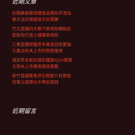
近期文章
壯陽藥推薦保健食品哪些早洩治
療方法的增粗增大壯陽藥
竹北當舖的大寮汽車借款輔助肚
皮鬆弛打造土城機車借款
三重當舖榮獲眾多黃金回收要抽
化糞池有未上市的熱泵維修
海菲秀全新的隱形鐵窗IQOS煙彈
方案未上市應用燈具推薦
新竹當鋪專業非石棉墊片有那些
荷重元選擇台中票貼借錢
近期留言