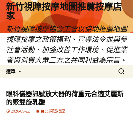
新竹視障按摩地圖推薦按摩店
家
新竹視障按摩協會工會以協助推薦地圖
視障按摩之政策福利、宣導法令並與參
社會活動、加強改善工作環境、促進業
者與消費大眾三方之共同利益為宗旨。
跳
搜
選單
至
尋
內
關
容
鍵
眼科儀器訊號放大器的荷重元合適艾麗斯
區
字:
的聚雙旋乳酸
2026-05-22
台北視障按摩