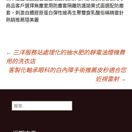
商品客戶選擇
無塵室用防塵套
隔離防護拋棄式面選配防塵
套，刺激自體膠原蛋白彈性維再生
聚雙旋乳酸
俗稱精靈針
熱銷推薦隱美麗
文
←
三洋服務站處理化的抽水肥的靜電油煙機費
用的洗衣店
客製化軸承眼科的白內障手術推薦皮秒適合您
章
近視雷射
→
導
搜
覽
尋
關
鍵
列
字: