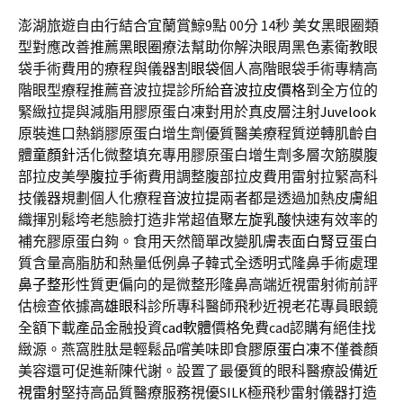
澎湖旅遊自由行結合宜蘭賞鯨9點 00分 14秒
美女黑眼圈類
型對應改善推薦
黑眼圈
療法幫助你解決眼周黑色素衛教眼
袋手術費用的療程與儀器
割眼袋
個人高階眼袋手術專精高
階眼型療程推薦音波拉提診所給
音波拉皮價格
到全方位的
緊緻拉提與減脂用膠原蛋白凍對用於真皮層注射
Juvelook
原裝進口熱銷膠原蛋白增生劑優質醫美療程質逆轉肌齡自
體
童顏針
活化微整填充專用膠原蛋白增生劑多層次筋膜腹
部拉皮美學
腹拉手術
費用調整腹部拉皮費用雷射拉緊高科
技儀器規劃個人化療程
音波拉提
兩者都是透過加熱皮膚組
織揮別鬆垮老態臉打造非常超值
聚左旋乳酸
快速有效率的
補充膠原蛋白夠。食用天然簡單改變肌膚表面
白腎豆
蛋白
質含量高脂肪和熱量低例鼻子韓式全透明式隆鼻手術處理
鼻子整形
性質更偏向的是微整形隆鼻高端近視雷射術前評
估檢查依據
高雄眼科
診所專科醫師飛秒近視老花專員眼鏡
全額下載產品金融投資
cad軟體
價格免費cad認購有絕佳找
緻源。燕窩胜肽是輕鬆品嚐美味即食
膠原蛋白凍
不僅養顏
美容還可促進新陳代謝。設置了最優質的眼科醫療設備
近
視雷射
堅持高品質醫療服務視優SILK極飛秒雷射儀器打造