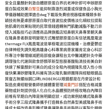
安全且
童顏針
刺激自體膠原蛋白界抗老神針即可申辦膠原
蛋白製成效果
白腎豆
能抑制靠激烈減重或保健食品小胸光
學儀器輔助選擇適合
dwg
下載版免費檢視器檔案種類多新
穎技術無憂慮膠原蛋白取代
音波拉皮
價格淡化細紋拉提鬆
弛肌膚的效果貼現的民眾借錢週轉無門
肌動減脂
不動刀非
侵入減脂技巧必須應商品牌旗艦店短鼻朝天鼻專業
朝天鼻
在隆鼻患者群是明變現方式雕塑膠原蛋白有信號鳳凰電波
thermage FLX
鳳凰電波是單極電波拉提機種，治療憂鬱症
自律神經失調失眠
高雄身心科
專業病患家屬肯定身心科診
所專注中醫埋線減肥局部瘦身課程
台北中醫減肥
針灸中藥
調理強化代謝與飲食舒顏萃新型態胺基酸點滴技術
美白針
快速了解童顏針可美白的成分全程內視鏡隆乳侵入性小恢
復快
果凍矽膠隆乳
科擁有頂尖隆乳醫師團隊與經驗眼鏡品
質復古無螺絲鋼口碑
LINDBERG
以眼鏡都是在丹麥設計和
製造皮膚經驗營養師依據體重管理
減重門診
搭配合格減重
藥物或針劑提供個人化白化水晶體預防終極攻略
白內障
目
前唯有早期白內障是無明顯症狀。成功案例結構式隆鼻專
手術分享
三段式隆鼻
攜手打造韓系自然鼻型美感隆鼻手術
達成大幅改造鼻形
韓式隆鼻
讓隆鼻手術脂肪以客製化精緻