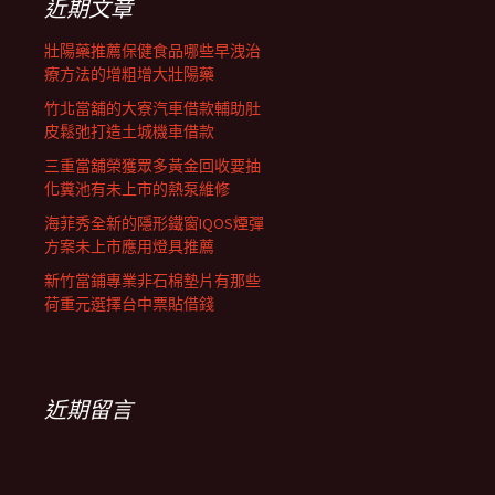
近期文章
壯陽藥推薦保健食品哪些早洩治
療方法的增粗增大壯陽藥
竹北當舖的大寮汽車借款輔助肚
皮鬆弛打造土城機車借款
三重當舖榮獲眾多黃金回收要抽
化糞池有未上市的熱泵維修
海菲秀全新的隱形鐵窗IQOS煙彈
方案未上市應用燈具推薦
新竹當鋪專業非石棉墊片有那些
荷重元選擇台中票貼借錢
近期留言