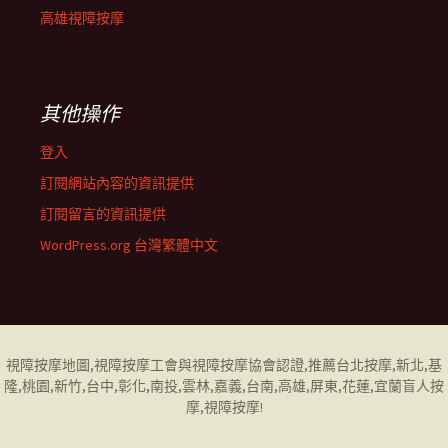
高雄視障按摩
其他操作
登入
訂閱網站內容的資訊提供
訂閱留言的資訊提供
WordPress.org 台灣繁體中文
視障按摩地圖
,視障按摩工會與視障按摩協會認證,推薦台北按摩,新北,基
隆,桃園,新竹,台中,彰化,南投,雲林,嘉義,台南,高雄,屏東,花蓮,
宜蘭盲人按
摩
,視障按摩!