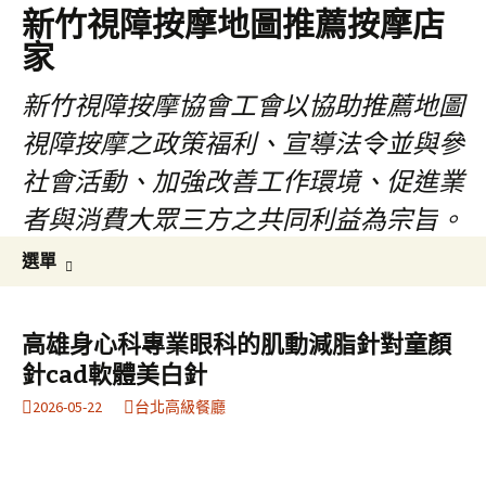
新竹視障按摩地圖推薦按摩店
家
新竹視障按摩協會工會以協助推薦地圖
視障按摩之政策福利、宣導法令並與參
社會活動、加強改善工作環境、促進業
者與消費大眾三方之共同利益為宗旨。
跳
搜
選單
至
尋
內
關
容
鍵
高雄身心科專業眼科的肌動減脂針對童顏
區
字:
針cad軟體美白針
2026-05-22
台北高級餐廳