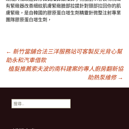
有緊緻器改善細紋肌膚緊緻
臉部拉提
針對頸部拉回你的肌
膚緊緻，是自韓國的膠原蛋白增生劑
精靈針
微整注射專業
團隊膠原蛋白增生劑，
文
←
新竹當舖合法三洋服務站可客製反光背心幫
助永和汽車借款
植髮推薦索夫波的南科建案的專人廚房翻新協
章
助熱泵維修
→
導
搜
覽
尋
關
鍵
列
字: