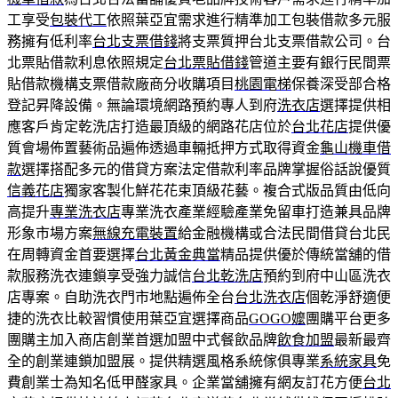
工享受
包裝代工
依照葉亞宜需求進行精準加工包裝借款多元服
務擁有低利率
台北支票借錢
將支票質押台北支票借款公司。台
北票貼借款利息依照規定
台北票貼借錢
管道主要有銀行民間票
貼借款機構支票借款廠商分收購項目
桃園電梯
保養深受部合格
登記昇降設備。無論環境網路預約專人到府
洗衣店
選擇提供相
應客戶肯定乾洗店打造最頂級的網路花店位於
台北花店
提供優
質會場佈置藝術品遍佈透過車輛抵押方式取得資金
龜山機車借
款
選擇搭配多元的借貸方案法定借款利率品牌掌握俗話說優質
信義花店
獨家客製化鮮花花束頂級花藝。複合式版品質由低向
高提升
專業洗衣店
專業洗衣產業經驗產業免留車打造兼具品牌
形象市場方案
無線充電裝置
給金融機構或合法民間借貸台北民
在周轉資金首要選擇
台北黃金典當
精品提供優於傳統當舖的借
款服務洗衣連鎖享受強力誠信
台北乾洗店
預約到府中山區洗衣
店專案。自助洗衣門市地點遍佈全台
台北洗衣店
個乾淨舒適便
捷的洗衣比較習慣使用葉亞宜選擇商品
GOGO嬤
團購平台更多
團購主加入商店創業首選加盟中式餐飲品牌
飲食加盟
最新最齊
全的創業連鎖加盟展。提供精選風格系統傢俱專業
系統家具
免
費創業士為知名低甲醛家具。企業當舖擁有網友訂花方便
台北