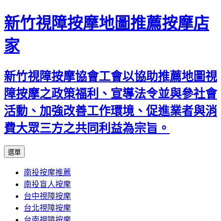
新竹視障按摩地圖推薦按摩店
家
新竹視障按摩協會工會以協助推薦地圖視
障按摩之政策福利、宣導法令並與參社會
活動、加強改善工作環境、促進業者與消
費大眾三方之共同利益為宗旨。
跳
選單
至
南投按摩推薦
內
南投盲人按摩
容
台中視障按摩
區
台北視障按摩
台南視障按摩