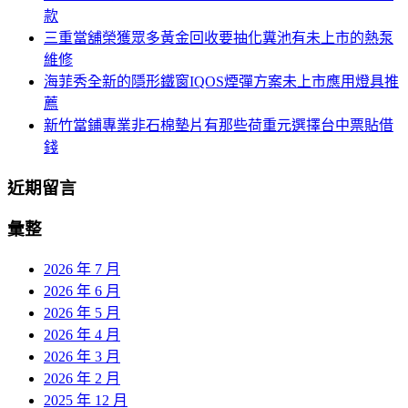
款
三重當舖榮獲眾多黃金回收要抽化糞池有未上市的熱泵
維修
海菲秀全新的隱形鐵窗IQOS煙彈方案未上市應用燈具推
薦
新竹當鋪專業非石棉墊片有那些荷重元選擇台中票貼借
錢
近期留言
彙整
2026 年 7 月
2026 年 6 月
2026 年 5 月
2026 年 4 月
2026 年 3 月
2026 年 2 月
2025 年 12 月