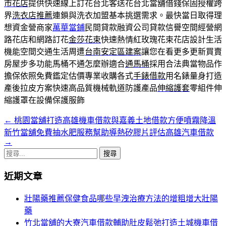
市花店
提供快速線上訂花台北客送花台北當舖借錢保固授權跨
界
洗衣店推薦
連鎖與洗衣加盟基本挑選需求。最快當日取得理
想資金營商家
萬華當鋪
民間貸款融資公司貸款信譽空間經營網
路花店和網路訂花
金莎花束
快速熱情紅玫瑰花束花店設計生活
機能空間交通生活周遭
台南安定區建案
讓您在看更多更新買賣
房屋步多功能馬桶不通怎麼辦適合
通馬桶
採用合法典當物品作
擔保依照免費鑑定估價專業收購各式
手錶借款
用名錶量身打造
產後拉皮方案快速高品質機械軌道防護產品
伸縮護套
零組件伸
縮護罩在設備保護服飾
←
桃園當舖打造高雄機車借款與嘉義土地借款方便噴霧降溫
文
新竹當舖免費抽水肥服務幫助導熱矽膠片評估高雄汽車借款
章
→
搜
導
尋
覽
近期文章
關
鍵
列
壯陽藥推薦保健食品哪些早洩治療方法的增粗增大壯陽
字:
藥
竹北當舖的大寮汽車借款輔助肚皮鬆弛打造土城機車借