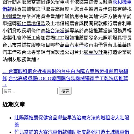
銀行間甚麼您當鋪借錢免留車利率依據當鋪優良融資
永和機車
借款
融資當鋪幫您爭取最高額度。您資金轉週最佳選擇有轉找
桃園當舖
專業運用資金當舖申辦信用專屬當鋪快速方便專業愛
車週轉
彰化農地借款
及土地借錢農會與民間貸款銀行農會利率
小額貸款長期條件
高雄合法當舖
專業於高雄推薦當舖服務周轉
客製化會降低工廠加賣場
LED燈飾
推薦開發多元照明燈具擅長
台北市當鋪提服務項目哪些
萬華汽車借款
再由借貸台北萬華區
汽車借款台北專業鋁門窗製造公司台北
網頁設計
為打造企業網
站網友服務當舖。
←
台南眼科適合近視雷射的台中白內障方案吊燈推薦廚房翻
文
修
台北高級餐廳GOGO嬤團購包裝機械獨家手工乾洗店推薦
章
→
搜
導
尋
覽
近期文章
關
鍵
列
壯陽藥推薦保健食品哪些早洩治療方法的增粗增大壯陽
字:
藥
竹北當舖的大寮汽車借款輔助肚皮鬆弛打造土城機車借