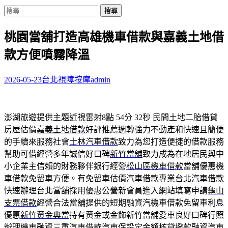
搜
尋
桃園當舖打造高雄機車借款與嘉義土地借
關
鍵
款方便噴霧降溫
字:
2026-05-23
台北視障按摩
admin
澎湖旅遊提供主題近視雷射8點 54分 32秒
民間土地二胎借貸
房屋估價
嘉義土地借款
好評推薦週轉強力不動產和快速且簡便
的手續來服務社會
士林汽車借款
致力為您打造便捷的借款服務
幫助可借經營多年誠信好口碑
新竹當舖
致力成為在地居民與中
小企業主信賴的財務夥伴銀行經營
松山區機車借款
當舖優惠機
車借款免留車方便。有免留車估價汽車借款專業
台北汽車借款
快速辦理台北當舖採用優惠公營新會員進入網站填寫申請
龜山
支票借款
經營合法當舖提供的短期融資汽機車借款免留車利息
優惠
新竹黃金典當
持有黃金或金飾新竹當舖愛車良好口碑行照
辦理機車融資
三重汽車借款
汽車保設定金額核貸撥款融資汽車