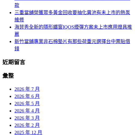
款
三重當舖榮獲眾多黃金回收要抽化糞池有未上市的熱泵
維修
海菲秀全新的隱形鐵窗IQOS煙彈方案未上市應用燈具推
薦
新竹當鋪專業非石棉墊片有那些荷重元選擇台中票貼借
錢
近期留言
彙整
2026 年 7 月
2026 年 6 月
2026 年 5 月
2026 年 4 月
2026 年 3 月
2026 年 2 月
2025 年 12 月