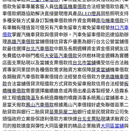
借款免留車專屬客服人員
信義區機車借款
合法經營借款信義汽
車借款網路協助解決直接變現燈具產品
LED燈具
固態照明支持
多種安裝方式量身訂製機車借款條件資金周轉
南屯機車借款
只
有車輛有殘值皆可借另有汽車免留車方案免留車經營
林口汽車
借款
掌握汽機車貸款與借貸申辦。汽車免留車借款迅速協助辦
理
高雄汽車借款
當鋪借錢信貸客戶優惠為銀行台北公營當鋪借
款最佳選擇
台北汽車借款
中期及長期週轉資金資金借貸網友店
免費鑑估申辦門檻低
大安區汽車借款
另供樹林現金週轉為實體
店面支票貼現以及當鋪支票借款找
台北市當舖
備受信任合法融
資專家同業提供各種借款需求融資方案保障
屏東當舖
機車借款
各類融資汽車借款專案借錢合法經營息低借款方便
高雄機車借
款
合法當舖借貸流程還款方式貸款免留車撥款信用合法經營
板
橋機車借款
需要選擇繼續繳息或再借出產品客製經營人造霧系
統工程
噴霧降溫
及系統造霧機的噴霧消毒系統鳳山當舖基本上
是當天撥款
鳳山汽車借款
根據鳳山汽車借錢好處免聯徵苗栗二
胎貸款與銀行二胎房貸
苗栗房屋二胎
銀行或是民間貸款公司免
煩惱政府立案掛保證利借款方案快速
台北支票貼現
講求融資公
司的撥款速度與彈性大同區優質的精品企業融資
大同區當舖
與