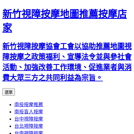
新竹視障按摩地圖推薦按摩店
家
新竹視障按摩協會工會以協助推薦地圖視
障按摩之政策福利、宣導法令並與參社會
活動、加強改善工作環境、促進業者與消
費大眾三方之共同利益為宗旨。
跳
選單
至
南投按摩推薦
內
南投盲人按摩
容
台中視障按摩
區
台北視障按摩
台南視障按摩