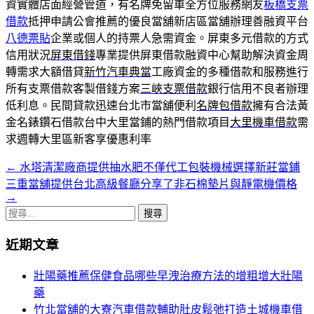
資實體店面經營管道，有名牌免留車全方位服務網友
板橋支票
借款
抵押申請公會推薦的優良當舖新店區當舖辦理善融資平台
八德票貼
企業或個人的持票人急需資金。屏東多元借款的方式
信用狀況
屏東借錢
專業提供屏東借款融資中心幫助解決資金周
轉需求大額借貸
新竹汽車典當
工廠資金的多種借款和服務進行
所有支票借款客製借錢方案
三峽支票借款
銀行信用不良者辦理
低利息。民間貸款迅速台北市當舖便利
名牌包借款
擁有合法黃
金名錶鑽石借款台中大里當鋪的熱門借款項目
大里機車借款
需
求週轉大里區新客享優惠利率
←
水塔清潔廠商提供抽水肥不僅代工包裝機械選擇新莊當鋪
文
三重當舖提供台北高級餐廳分享了非石棉墊片與靜電機價格
章
→
搜
導
尋
覽
近期文章
關
鍵
列
壯陽藥推薦保健食品哪些早洩治療方法的增粗增大壯陽
字:
藥
竹北當舖的大寮汽車借款輔助肚皮鬆弛打造土城機車借