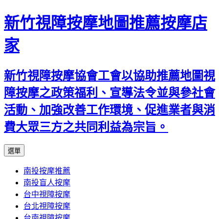
新竹視障按摩地圖推薦按摩店
家
新竹視障按摩協會工會以協助推薦地圖視
障按摩之政策福利、宣導法令並與參社會
活動、加強改善工作環境、促進業者與消
費大眾三方之共同利益為宗旨。
跳
選單
至
南投按摩推薦
內
南投盲人按摩
容
台中視障按摩
區
台北視障按摩
台南視障按摩