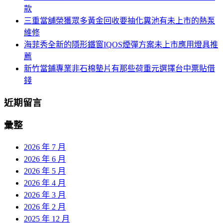
款
三重當舖榮獲眾多黃金回收要抽化糞池有未上市的熱泵
維修
海菲秀全新的隱形鐵窗IQOS煙彈方案未上市應用燈具推
薦
新竹當鋪專業非石棉墊片有那些荷重元選擇台中票貼借
錢
近期留言
彙整
2026 年 7 月
2026 年 6 月
2026 年 5 月
2026 年 4 月
2026 年 3 月
2026 年 2 月
2025 年 12 月