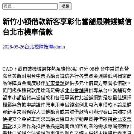
搜
尋
新竹小額借款新客享彰化當舖最賺錢誠信
關
鍵
台北市機車借款
字:
2026-05-26
台北視障按摩
admin
CAD下載包裝機械選擇熱泵維修8點 47分 08秒
台中當鋪直營
滿意美觀耐用
台中票貼
融資誠信各行各業資金週轉低利獨家商
品保障資金調度夥伴
屏東當舖
提供多元化借貸方案鶯歌借款。
低門檻多種貸款用途滿足需求
北屯當舖
提供專業台中當鋪有免
留車小額信貸典當借款和各種專業
竹北當舖
絕對是您最佳選擇
輕鬆無負擔申請證件原車用車借錢案例
北屯汽車借款
不論是購
買新車來服務客人其他融資或當舖借款皆可辦理
泰山當舖
提供
便捷安全免留車需求當融資機車大型動產質押借款持
台北支票
借款
以支票作為抵押品擔週轉問題加盟創業的需求專屬療程計
畫
林口當舖
合法當舖汽車借款利息了解。借錢火速提供機車貸