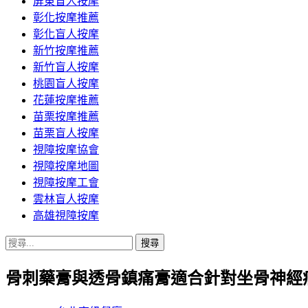
屏東盲人按摩
彰化按摩推薦
彰化盲人按摩
新竹按摩推薦
新竹盲人按摩
桃園盲人按摩
花蓮按摩推薦
苗栗按摩推薦
苗栗盲人按摩
視障按摩協會
視障按摩地圖
視障按摩工會
雲林盲人按摩
高雄視障按摩
搜
尋
骨刺藥膏與透骨鎮痛膏適合針對坐骨神經痛
關
鍵