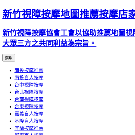
新竹視障按摩地圖推薦按摩店
新竹視障按摩協會工會以協助推薦地圖視
大眾三方之共同利益為宗旨。
跳
選單
至
南投按摩推薦
內
南投盲人按摩
容
台中視障按摩
區
台北視障按摩
台南視障按摩
台東視障按摩
嘉義盲人按摩
基隆盲人按摩
宜蘭按摩推薦