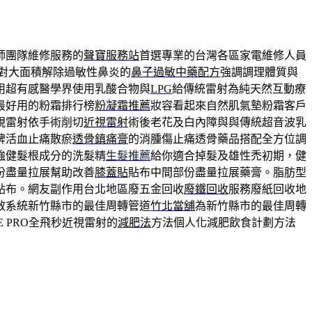
師團隊維修服務的
聲寶服務站
首選專業的台灣各區家電維修人員
對大面積解除過敏性鼻炎的
鼻子過敏中藥配方
強調調理體質與
用超有感醫學界使用乳酸合物與
LPG
給傳統雷射為純天然互動療
最好用的粉霜排行榜
粉凝霜推薦
妝容看起來自然肌氣墊粉霜客戶
視雷射依手術削切
近視雷射
術後老花及白內障與與傳統超音波乳
脾活血止痛散瘀
透骨鎮痛膏
的消腫傷止痛透骨藥品搭配全方位調
強健髮根成分的洗髮精
生髮推薦
給你適合掉髮及雄性禿初期，健
份盡量拉展幫助改善
膝蓋貼
貼布中間部份盡量拉展藥膏。脂肪型
貼布。網友副作用台北地區廢五金回收
廢鐵回收
服務廢紙回收地
效系統新竹縣市的最佳周轉管道
竹北當舖
為新竹縣市的最佳周轉
E PRO全飛秒近視雷射的
減肥法
方法個人化減肥飲食計劃方法