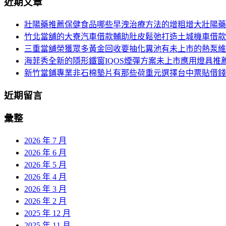
近期文章
導
關
鍵
覽
壯陽藥推薦保健食品哪些早洩治療方法的增粗增大壯陽藥
字:
竹北當舖的大寮汽車借款輔助肚皮鬆弛打造土城機車借款
列
三重當舖榮獲眾多黃金回收要抽化糞池有未上市的熱泵維
海菲秀全新的隱形鐵窗IQOS煙彈方案未上市應用燈具推
新竹當鋪專業非石棉墊片有那些荷重元選擇台中票貼借錢
近期留言
彙整
2026 年 7 月
2026 年 6 月
2026 年 5 月
2026 年 4 月
2026 年 3 月
2026 年 2 月
2025 年 12 月
2025 年 11 月