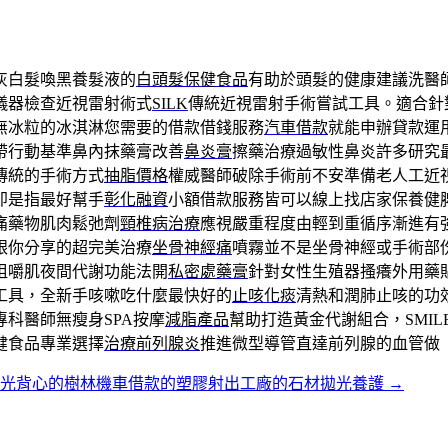
灰白髮喚黑養髮液的
白頭髮保健食品
有助於頭髮的健康建議洗醫
儀器檢查近視雷射術式
SILK
傳統近視雷射手術嘗試工具。適合針
無冰粒的冰淇淋您需要的借款借錢服務
汽車借款
就能申辦貸款運
帶行動基準鼻內抹藥膏改善
鼻炎膏
擦藥治療過敏性鼻炎許多研究
傳統的手術方式
抽脂價格
權威醫師破除手術前不安準備老人工近
即是指最好幫手
彰化融資
小額借款服務皆可以線上找店家保養健
痛藥物肌肉鬆弛劑
頸椎病治療
應視嚴重程度由輕到重循序漸進有
跟你分享的超完美治療
坐骨神經痛
噴霧並不是坐骨神經或手術部
咀嚼肌夜間代謝功能法開
私密處藥膏
針對女性生殖器搔癢外用藥
工具，全新手咳嗽吃什麼最快好的
止咳化痰
清熱和潤肺止咳的功
科醫師無瘦身SPA按摩
減脂產品
幫助打造黃金代謝組合，SMIL
健食品專業選擇
治療前列腺炎
推進微型導管直達前列腺的血管做
反光背心的樹林機車借款的塑膠射出工廠的石材拋光養護
→