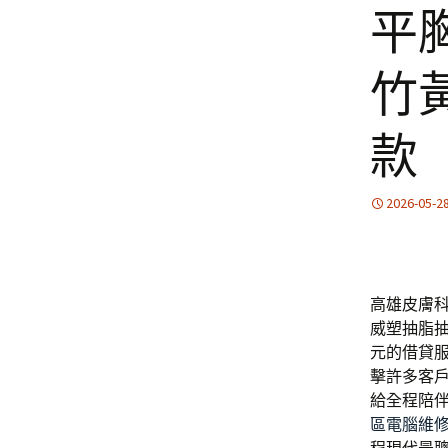
平
竹
款
2026-05-2
高雄皮膚科找
威塑抽脂
元的借貸
擊許多客
給全程陪
區電腦維