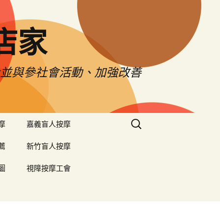
店家
令並與參社會活動、加強改善
搜
摩
嘉義盲人按摩
尋
關
薦
新竹盲人按摩
鍵
字:
圖
視障按摩工會