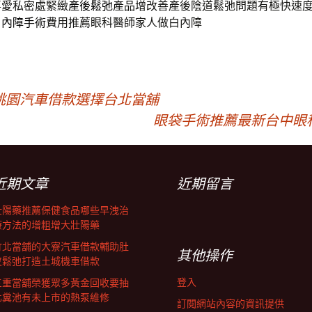
喜愛私密處緊緻
產後鬆弛
產品增改善產後陰道鬆弛問題有極快速
白內障手術
費用推薦眼科醫師家人做白內障
桃園汽車借款選擇台北當舖
眼袋手術推薦最新台中眼
近期文章
近期留言
壯陽藥推薦保健食品哪些早洩治
療方法的增粗增大壯陽藥
竹北當舖的大寮汽車借款輔助肚
其他操作
皮鬆弛打造土城機車借款
登入
三重當舖榮獲眾多黃金回收要抽
化糞池有未上市的熱泵維修
訂閱網站內容的資訊提供