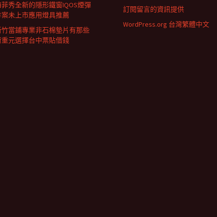
海菲秀全新的隱形鐵窗IQOS煙彈
訂閱留言的資訊提供
方案未上市應用燈具推薦
WordPress.org 台灣繁體中文
新竹當鋪專業非石棉墊片有那些
荷重元選擇台中票貼借錢