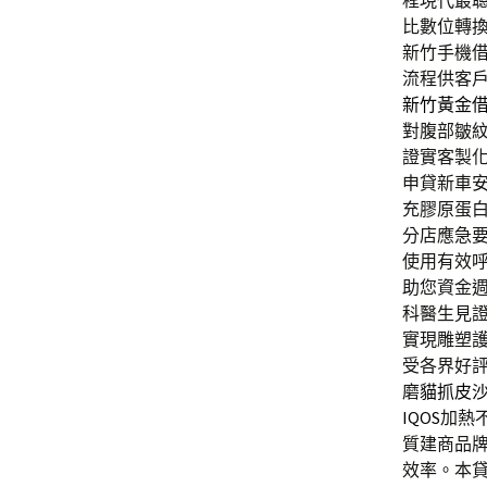
程現代最
比數位轉
新竹手機
流程供客
新竹黃金
對腹部皺
證實客製
申貸新車
充膠原蛋
分店應急
使用有效
助您資金
科醫生見
實現雕塑
受各界好
磨
貓抓皮
IQOS
加熱
質建商品
效率。本