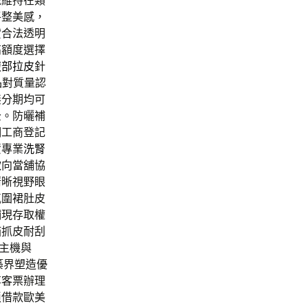
號維持在類
平整美感，
貸合法透明
高額度選擇
腹部拉皮
針
品對質量認
無分期均可
全。防曬補
湖工商登記
資專業
洗腎
款
向當舖協
清晰視野眼
氣圍裙肚皮
鋪現存取權
貓抓皮耐刮
A主機與
築界塑造優
享客票辦理
瑣借款歐美