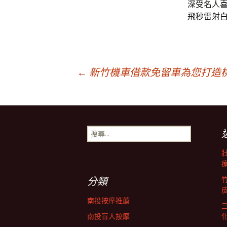
深受名人
飛秒雷射
文
←
新竹機車借款免留車為您打造
章
搜
導
尋
關
鍵
覽
字:
分類
列
南投按摩推薦
南投盲人按摩