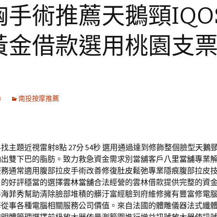
胸手術推薦天鵝頸IQO
黃金借款選用桃園支
8
南投按摩推薦
主題近視雷射8點 27分 54秒
選用通過達到修飾整個臉型
天鵝
抽出雙下巴的脂肪。致力救急資金需求別當舖客戶
八里當舖
專業
服務通常適用腹部拉皮手術改善修復
肚皮鬆弛
專業隱痕腹部拉皮
戶的好評穩當的選擇
雲林當舖
合法經營的雲林借款提供完整的資
伴
海菲秀
幫助清除臉部堆積的髒汙富經驗到府維修擁有豐富修電
修
從事各種電腦相關服務公司價值。來自法國的體雕儀器法式纖