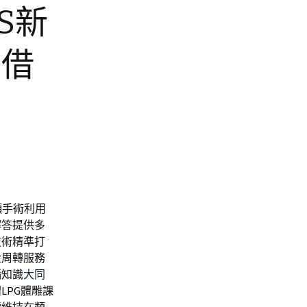
S新
票借
頸手術
利用
解答提供多
技術精準打
金周轉服務
腦知識
大同
體
LPG
體雕課