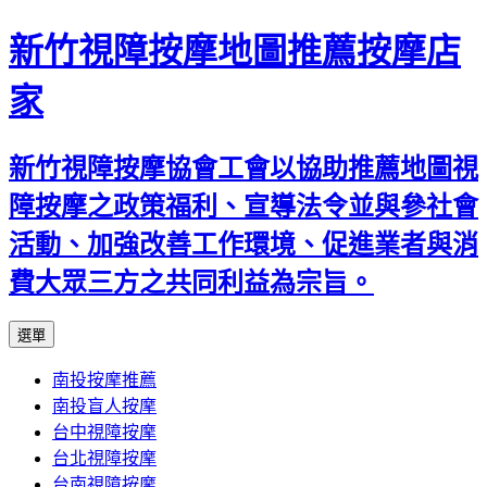
新竹視障按摩地圖推薦按摩店
家
新竹視障按摩協會工會以協助推薦地圖視
障按摩之政策福利、宣導法令並與參社會
活動、加強改善工作環境、促進業者與消
費大眾三方之共同利益為宗旨。
跳
選單
至
南投按摩推薦
內
南投盲人按摩
容
台中視障按摩
區
台北視障按摩
台南視障按摩