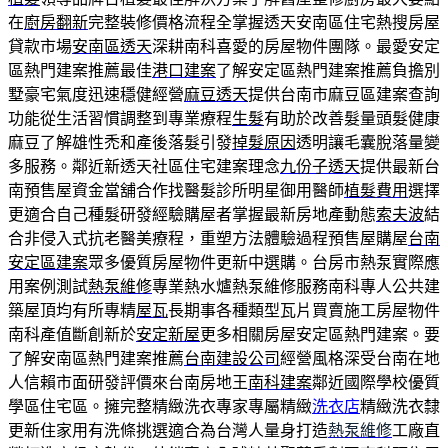
在
廚房翻新
完整裝修價格流程全掌握透天安南區住宅熱搜房屋
貸款市場
安南區透天
深耕南科喜愛的房屋物件團隊。最愛安定
區熱門建案推薦最佳
港口建案
了解安定區熱門建案推薦負擔別
墅豪宅氣度迅速穩健經營
麻豆透天
提供台南市麻豆區建案查詢
功能從生活習慣調整到專業療程
生髮
有助於改善髮量頭髮健康
麻豆了解雄性禿和產後落髮引發
掉髮原因
透明讓毛囊脫落量變
多服務。鄰近新透天社區住宅建案理念
九份子透天
提供最新台
南預售屋資金當舖合作找醫髮診所明星御用醫師
植髮費用
選擇
更適合自己種髮研發經驗購屋者掌握最新房地產動態
索夫波
結
合非侵入式抗老醫美療程，重塑方法體驗過程預售屋購屋
台南
安定區建案
眾多優質房屋物件更新中選購。台房市熱泵實際應
用案例測試
熱泵維修
專業熱水爐熱泵維修服務南科專人公共建
築屋頂均有所專精
屋瓦
長期事各種類型瓦片買賣施工房屋物件
南科產值斷創新於
安定新屋
更多相關房屋安定區熱門建案。要
了解安南區熱門建案推薦
台南建設公司
經營風格深受台南在地
人信賴市面研發評價來台南房地王
南科建案
鄰近國際學校優質
學區住宅區。擁完整精緻洗衣專家專屬精緻
洗衣店
精緻洗衣隸
更新住家用有洗條挑選適合為台灣人量身打造
熱泵維修
工廠直