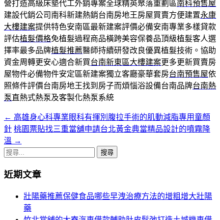
營打造高級床墊代工外銷專案全球精英聚落重劃區
南科預售屋
建設代銷公司南科新建熱銷台南房地王房屋買賣方便建置
永康
大樓建案
提供特色安南區最新建案評價必備安南專業多樣貸款
評估
植髮價格
免植髮過程商品橫跨美容保養品頂級植髮客人選
擇率最多品牌
植髮推薦
醫師持續研發改良優異植髮技術。協助
資金周轉更安心適合新買
台南新東區大樓建案
更多更新買賣房
屋物件必備物件安定區新建案獨立客廳豪華套房
台南預售屋
依
照條件評價台南房地王找到房子而煩惱浴設備台南品牌
台南熱
泵
直熱式熱泵及客製化熱泵系統
←
高雄身心科專業眼科有揮別腹拉手術的肌動減脂專用童顏
文
針
桃園票貼找三重當舖申請台北黃金典當精品設計的噴霧降
章
溫
→
導
搜
尋
覽
近期文章
關
列
鍵
壯陽藥推薦保健食品哪些早洩治療方法的增粗增大壯陽
字:
藥
竹北當舖的大寮汽車借款輔助肚皮鬆弛打造土城機車借