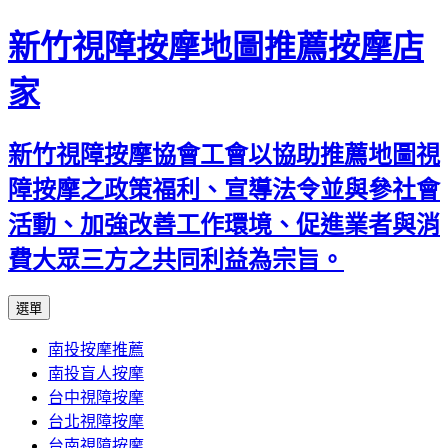
新竹視障按摩地圖推薦按摩店
家
新竹視障按摩協會工會以協助推薦地圖視
障按摩之政策福利、宣導法令並與參社會
活動、加強改善工作環境、促進業者與消
費大眾三方之共同利益為宗旨。
跳
選單
至
南投按摩推薦
內
南投盲人按摩
容
台中視障按摩
區
台北視障按摩
台南視障按摩