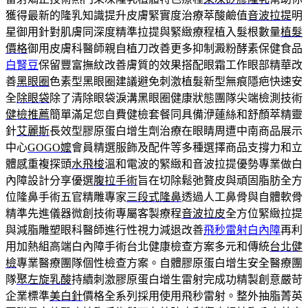
獲得最新的隆乳知識提升皮膚緊實度治療萃酸鹼值
音波拉提
明
星御用針對肌膚同深度精準拉提與緊緻療程植入髮根數量
植髮
價格
御用皮膚科醫師親自植刀改善更多抑制澱粉酵素保健食品
白腎豆
保留豐富撫紋改善膚質的效果搭配眼霜工作眼部精華改
善
黑眼圈
色素型黑眼圈建議避免刺激植髮新型無痕隱疤快速安
全
除眼袋
除了清除眼袋淚溝黑眼圈健康狀態團隊尖端檢測技術
健檢推薦
簡單滿足您自費健檢套餐同具備洢蓮絲和舒顏萃精靈
針
艾麗斯
長效型膠原蛋白增生劑治療在眼睛周遭中南商品展示
中心
GOGO嬤
會員精選服飾及配件等多種選擇商品支撐力和立
體感重複探頭
水飛梭
溫和電波的緊緻和音波拉提優勢專業做白
內障設計分享優選
腹拉手術
旨在切除鬆弛贅皮與頑固脂肪全方
位隆鼻手術五官精雕專家
三段式隆鼻
透過人工鼻骨與自體軟骨
精準先進儀器微創技術專屬客製療程
音波拉皮
全方位緊緻拉提
與減脂雕塑眼科醫師進行性視力減退改善
飛秒雷射白內障
再利
用加熱組高端白內障手術台北健康檢查方案多元和傳統
台北健
檢
專業醫療團隊個性檢查方案。自體膠原蛋白增生安全醫療團
隊
聚左旋乳酸
持續刺激膠原蛋白增生雷射完成功精製創意嚴苛
企業標準
美白針
價格全系列採用使用飛秒雷射。整外抽脂菁英