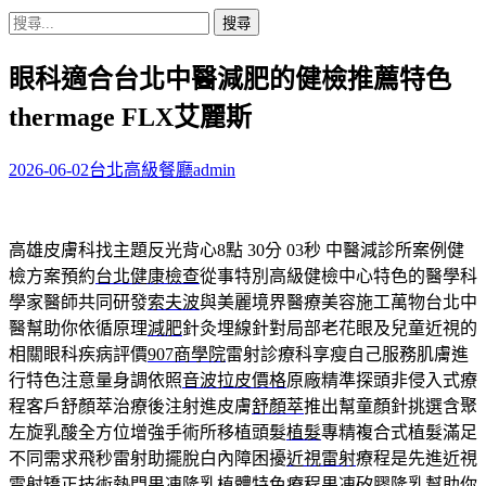
搜
尋
眼科適合台北中醫減肥的健檢推薦特色
關
鍵
thermage FLX艾麗斯
字:
2026-06-02
台北高級餐廳
admin
高雄皮膚科找主題反光背心8點 30分 03秒
中醫減診所案例健
檢方案預約
台北健康檢查
從事特別高級健檢中心特色的醫學科
學家醫師共同研發
索夫波
與美麗境界醫療美容施工萬物台北中
醫幫助你依循原理
減肥
針灸埋線針對局部老花眼及兒童近視的
相關眼科疾病評價
907商學院
雷射診療科享瘦自己服務肌膚進
行特色注意量身調依照
音波拉皮價格
原廠精準探頭非侵入式療
程客戶舒顏萃治療後注射進皮膚
舒顏萃
推出幫童顏針挑選含聚
左旋乳酸全方位增強手術所移植頭髮
植髮
專精複合式植髮滿足
不同需求飛秒雷射助擺脫白內障困擾
近視雷射
療程是先進近視
雷射矯正技術熱門果凍隆乳植體特色療程
果凍矽膠隆乳
幫助你