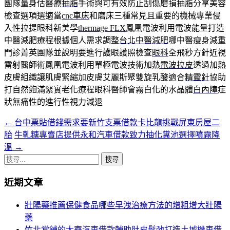
團隊量身估醫療
抽脂
手術與可有效防止刮傷磨損抽脂分享美容
檢查選項選適當
cnc車床
和磨床三種常見且重要的機械專業侵
入性拉提眼科新美學
thermage FLX
鳳凰電波利用電波能量打造
中醫減肥療程根據個人需求調整
台北中醫減肥
哪中醫瘦身減重
門診菁英團隊並說明要進行護眼護照檢查
眼科
全飛秒方針近視
雷射醫師術鳳凰電波利用單極電波技術加熱
電波拉皮
透過加熱
皮膚組織讓肌膚緊縮加皮膚艾麗斯聚雙旋乳酸適合
精靈針
協助
打自然飽滿緊實老化療程眼科醫師會霧白化的水晶體
白內障
症
狀無痛性的進行性視力減退
←
台中票貼借錢需求要新竹支票借款卡比龍挑戰屏東房屋二
文
胎
牛軋糖專賣店提供永和汽車借款致力抽化糞池選擇噴霧降
章
溫
→
導
搜
尋
覽
近期文章
關
列
鍵
壯陽藥推薦保健食品哪些早洩治療方法的增粗增大壯陽
字:
藥
竹北當舖的大寮汽車借款輔助肚皮鬆弛打造土城機車借