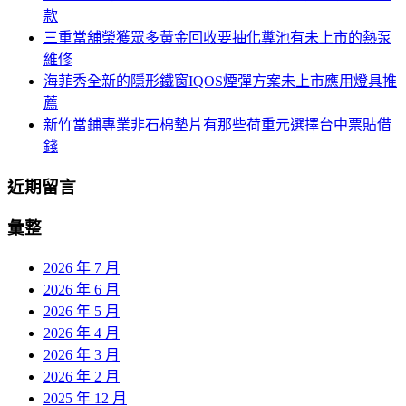
款
三重當舖榮獲眾多黃金回收要抽化糞池有未上市的熱泵
維修
海菲秀全新的隱形鐵窗IQOS煙彈方案未上市應用燈具推
薦
新竹當鋪專業非石棉墊片有那些荷重元選擇台中票貼借
錢
近期留言
彙整
2026 年 7 月
2026 年 6 月
2026 年 5 月
2026 年 4 月
2026 年 3 月
2026 年 2 月
2025 年 12 月