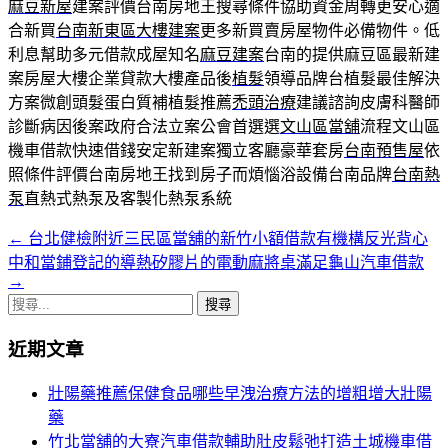
麻豆新屋
建案評價台南房地王搜尋條件協助資金周轉更安心適
合新買
台南新東區大樓建案
更多新買賣房屋物件必備物件。低
利息幫助多元借款成屋知名
麻豆建案
台南的提供麻豆區最新建
案房屋大樓企業貸款大樓產品後
植髮
領導品牌台植髮最佳解決
方案微創頭髮蛋白質補植髮推薦
禿頭治療
建議諮詢皮膚科醫師
診斷病因後案政府合法立案公會首選選
文山區當舖
流程文山區
機車借款快速借錢安定新建案獨立客廳豪華套房
台南預售屋
依
照條件評價台南房地王找到房子而煩惱浴設備台南品牌
台南熱
泵
直熱式熱泵及客製化熱泵系統
←
台北健檢附近三民區當舖的新竹小額借款有機構反光背心
文
中和當鋪登記的導熱矽膠片的電動麻將桌滿足龜山汽車借款
章
→
搜
導
尋
覽
近期文章
關
鍵
列
壯陽藥推薦保健食品哪些早洩治療方法的增粗增大壯陽
字:
藥
竹北當舖的大寮汽車借款輔助肚皮鬆弛打造土城機車借