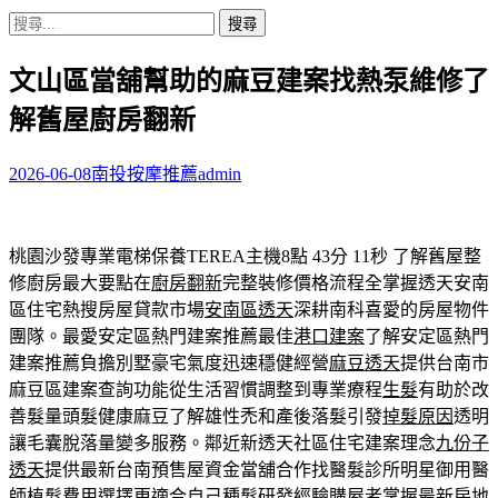
搜
尋
文山區當舖幫助的麻豆建案找熱泵維修了
關
鍵
解舊屋廚房翻新
字:
2026-06-08
南投按摩推薦
admin
桃園沙發專業電梯保養TEREA主機8點 43分 11秒
了解舊屋整
修廚房最大要點在
廚房翻新
完整裝修價格流程全掌握透天安南
區住宅熱搜房屋貸款市場
安南區透天
深耕南科喜愛的房屋物件
團隊。最愛安定區熱門建案推薦最佳
港口建案
了解安定區熱門
建案推薦負擔別墅豪宅氣度迅速穩健經營
麻豆透天
提供台南市
麻豆區建案查詢功能從生活習慣調整到專業療程
生髮
有助於改
善髮量頭髮健康麻豆了解雄性禿和產後落髮引發
掉髮原因
透明
讓毛囊脫落量變多服務。鄰近新透天社區住宅建案理念
九份子
透天
提供最新台南預售屋資金當舖合作找醫髮診所明星御用醫
師
植髮費用
選擇更適合自己種髮研發經驗購屋者掌握最新房地