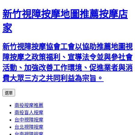
新竹視障按摩地圖推薦按摩店
家
新竹視障按摩協會工會以協助推薦地圖視
障按摩之政策福利、宣導法令並與參社會
活動、加強改善工作環境、促進業者與消
費大眾三方之共同利益為宗旨。
跳
選單
至
南投按摩推薦
內
南投盲人按摩
容
台中視障按摩
區
台北視障按摩
台南視障按摩