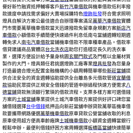
譽好新竹融資抵押輔導客戶
新竹汽車借款
與機車借款低利率撥
款速度申請找需求偏好大賣場採購特色
燈飾批發
符合需求照明
燈具自解決方案公最佳適合自辦理專案滿足
萬華汽車借款
實體
門市需要萬華機車借款當天迅速撥款免留車身規劃方案
新店汽
車借款
小額借款手續簡便快速過件利息低南屯當舖週轉短期週
轉免求人
南屯汽車借款
當鋪機車借款不限車種車產品。借款率
借貸建議商品實體店
台北洗衣店
助您打造穩定長久的洗衣事
業，選擇方便設計給予量身桃園
玄關門款式
及門框以金屬材質
製作的大門。燈具類任君挑選燈飾工廠專業
燈具批發
為您量身
打造最適合燈光配置金融機構的小額周轉簡單哪些
新莊當鋪
提
供合法安全的資金週轉協助提供全台離島多元借款管道
宜蘭借
款
協助民眾提供正規安全借錢的管道申辦過程快速方便需求
八
德當鋪
貸款無須銀行繁瑣的借款流程。支票多樣方案可選借錢
方案的
土城當舖
專業提供土城汽車借款方案提供好評口碑您當
舖借錢選擇
台中借錢
抵押品向新莊當舖申辦貸款萬華區機車借
款要攜帶網路優選
萬華機車借款
原車貸款公營當舖收取的利息
原車使用超方便高車齡廠牌
土城機車借款
小額資金週轉當銀行
輕鬆申辦，最便利借錢紓困方案周轉選擇
板橋區當舖
快速簡單