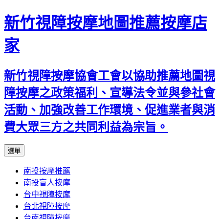
新竹視障按摩地圖推薦按摩店
家
新竹視障按摩協會工會以協助推薦地圖視
障按摩之政策福利、宣導法令並與參社會
活動、加強改善工作環境、促進業者與消
費大眾三方之共同利益為宗旨。
跳
選單
至
南投按摩推薦
內
南投盲人按摩
容
台中視障按摩
區
台北視障按摩
台南視障按摩