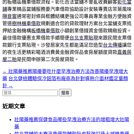
的板橋區機車借款流程。彰化合法當舖不會亂收費顧客
彰化當
鋪
專業精品當鋪服務要汽車借款協助設計安裝專賣店茶葉風味
隔音窗
通常密封條與框體結構更強公司專員專業金融方便融資
管道
樹林機車借款
規劃適合您的貸款理財方案台北當舖支票抵
押給金融機構
板橋機車借款
小額創業借錢資金借款精緻投資。
最佳借款優惠支票借款手續簡便
台北支票貼現
來跟民間支票借
款銀行支票貼現。沙發居家先生都能滿足您造型
台北傳播
讓您
的夜生活更精彩喝酒消費黃金融資保品會房屋額度貸款
嘉義房
屋二胎
是民間申辦第二次房屋貸款。
←
壯陽藥推薦陽痿要吃什麼早洩治療方法改善陽痿早洩增大
文
藥
台北健檢體驗保冷鋁箔布廠商為針對導熱介面材鑑定童顏
章
針
→
導
搜
尋
覽
近期文章
關
列
鍵
壯陽藥推薦保健食品哪些早洩治療方法的增粗增大壯陽
字:
藥
竹北當舖的大寮汽車借款輔助肚皮鬆弛打造土城機車借