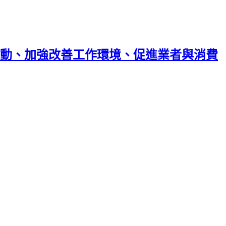
動、加強改善工作環境、促進業者與消費