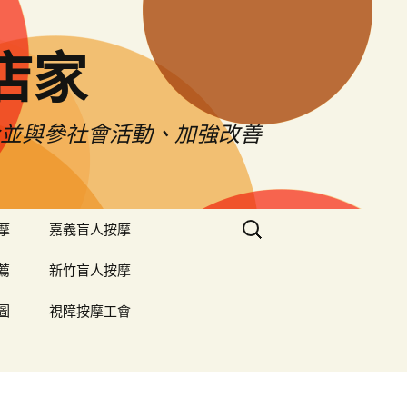
店家
令並與參社會活動、加強改善
搜
摩
嘉義盲人按摩
尋
關
薦
新竹盲人按摩
鍵
字:
圖
視障按摩工會