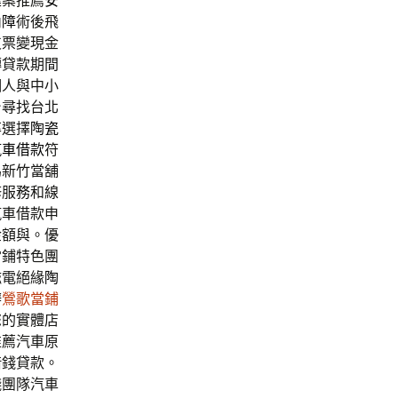
建案推薦
安
內障
術後飛
支票變現金
轉貸款期間
個人與中小
台尋找台北
率選擇
陶瓷
汽車借款
符
為新竹當舖
修服務和線
汽車借款申
金額與。優
當鋪特色團
磁電絕緣
陶
辦
鶯歌當鋪
您的實體店
推薦汽車原
借錢貸款。
錢團隊汽車