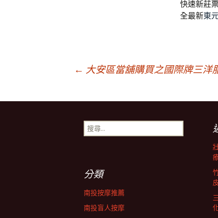
快速新莊
全最新
東
文
←
大安區當舖購買之國際牌三洋
章
搜
導
尋
關
鍵
覽
字:
分類
列
南投按摩推薦
南投盲人按摩