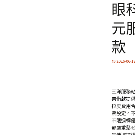
眼
元
款
2026-06-1
三洋服務站提
票借款
提
拉皮費用
票設定。
不限週轉
部嚴重鬆