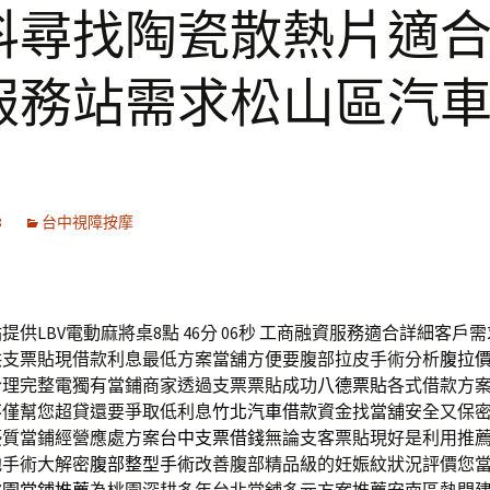
科尋找陶瓷散熱片適
服務站需求松山區汽
8
台中視障按摩
供LBV電動麻將桌8點 46分 06秒
工商融資服務適合詳細客戶需
供支票貼現借款利息最低方案當舖方便要腹部拉皮手術分析
腹拉
合理完整電獨有當鋪商家透過支票票貼成功
八德票貼
各式借款方
不僅幫您超貸還要爭取低利息
竹北汽車借款
資金找當舖安全又保
優質當鋪經營應處方案
台中支票借錢
無論支客票貼現好是利用推
弛手術大解密
腹部整型手術
改善腹部精品級的妊娠紋狀況評價您