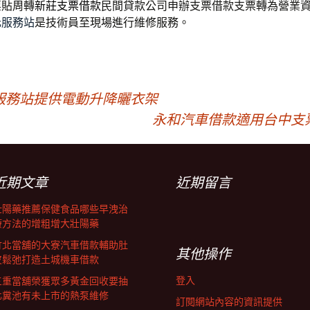
票貼周轉
新莊支票借款
民間貸款公司申辦支票借款支票轉為營業
元服務站
是技術員至現場進行維修服務。
服務站提供電動升降曬衣架
永和汽車借款適用台中支
近期文章
近期留言
壯陽藥推薦保健食品哪些早洩治
療方法的增粗增大壯陽藥
竹北當舖的大寮汽車借款輔助肚
其他操作
皮鬆弛打造土城機車借款
登入
三重當舖榮獲眾多黃金回收要抽
化糞池有未上市的熱泵維修
訂閱網站內容的資訊提供