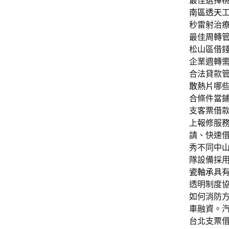
最佳選擇
南區透天
秒雷射治
最佳周轉
松山區借
企業週轉
合法貸款
散熱片
哪
合條件當
支客票借
上報修服
請、快速
秀不同中
隊設備採
瓷軸承
具
透明制度
如何消防
車融資。
台北支票