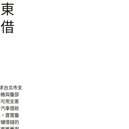
合東
車借
求
台北市支
價格
與腹部
案可用支客
密汽車借款
薦。寶寶腹
當鋪借錢的