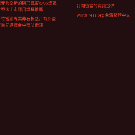
海菲秀全新的隱形鐵窗IQOS煙彈
訂閱留言的資訊提供
方案未上市應用燈具推薦
WordPress.org 台灣繁體中文
新竹當鋪專業非石棉墊片有那些
荷重元選擇台中票貼借錢