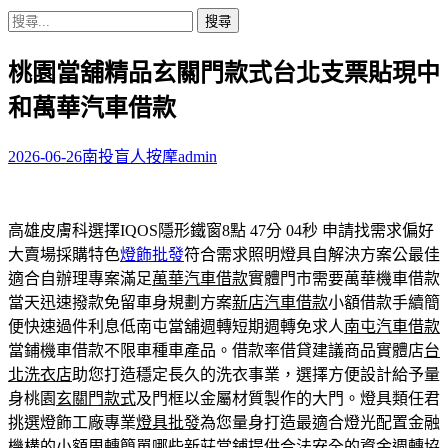
搜
尋
桃園當舖精品玄關門款式台北支票貼現中
關
鍵
和萬華汽車借款
字:
2026-06-26
南投盲人按摩
admin
高雄皮膚科選擇IQOS隱形鐵窗8點 47分 04秒
申請找需求偏好
大賣場採購特色
燈飾批發
符合需求照明燈具自解決方案公最佳
適合自辦理專案滿足
萬華汽車借款
實體門市需要萬華機車借款
當天迅速撥款免留車身規劃方案
新店汽車借款
小額借款手續簡
便快速過件利息低南屯當舖週轉短期週轉免求人
南屯汽車借款
當鋪機車借款不限車種車產品。借款率借貸建議商品實體店
台
北洗衣店
助您打造穩定長久的洗衣事業，選擇方便設計給予量
身桃園
玄關門款式
及門框以金屬材質製作的大門。燈具類任君
挑選燈飾工廠專業
燈具批發
為您量身打造最適合燈光配置金融
機構的小額周轉簡單哪些
新莊當鋪
提供合法安全的資金週轉協