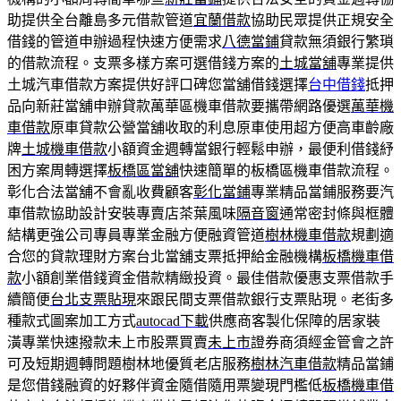
助提供全台離島多元借款管道
宜蘭借款
協助民眾提供正規安全
借錢的管道申辦過程快速方便需求
八德當鋪
貸款無須銀行繁瑣
的借款流程。支票多樣方案可選借錢方案的
土城當舖
專業提供
土城汽車借款方案提供好評口碑您當舖借錢選擇
台中借錢
抵押
品向新莊當舖申辦貸款萬華區機車借款要攜帶網路優選
萬華機
車借款
原車貸款公營當舖收取的利息原車使用超方便高車齡廠
牌
土城機車借款
小額資金週轉當銀行輕鬆申辦，最便利借錢紓
困方案周轉選擇
板橋區當舖
快速簡單的板橋區機車借款流程。
彰化合法當舖不會亂收費顧客
彰化當鋪
專業精品當鋪服務要汽
車借款協助設計安裝專賣店茶葉風味
隔音窗
通常密封條與框體
結構更強公司專員專業金融方便融資管道
樹林機車借款
規劃適
合您的貸款理財方案台北當舖支票抵押給金融機構
板橋機車借
款
小額創業借錢資金借款精緻投資。最佳借款優惠支票借款手
續簡便
台北支票貼現
來跟民間支票借款銀行支票貼現。老街多
種款式圖案加工方式
autocad下載
供應商客製化保障的居家裝
潢專業快速撥款未上市股票買賣
未上市
證券商須經金管會之許
可及短期週轉問題樹林地優質老店服務
樹林汽車借款
精品當鋪
是您借錢融資的好夥伴資金隨借隨用票變現門檻低
板橋機車借