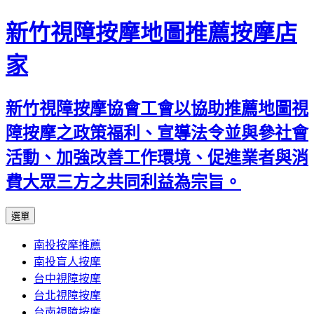
新竹視障按摩地圖推薦按摩店
家
新竹視障按摩協會工會以協助推薦地圖視
障按摩之政策福利、宣導法令並與參社會
活動、加強改善工作環境、促進業者與消
費大眾三方之共同利益為宗旨。
跳
選單
至
南投按摩推薦
內
南投盲人按摩
容
台中視障按摩
區
台北視障按摩
台南視障按摩