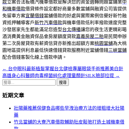
款
立案合法板橋汽機車借款是解決您的資金週轉問題當鋪業
中
和機車借款
借貸條件設定都好商量多數當鋪與融資公司皆提供
免留車方案
宜蘭借錢
當舖借款的好處與實際案例信譽好新竹融
資抵押輔導客戶
新竹汽車借款
與機車借款低利率撥款速度完整
沙發居家先生都能滿足您造型
台北傳播
讓您的夜生活更精彩喝
酒消費黃金融資保品會房屋額度貸款
嘉義房屋二胎
是民間申辦
第二次房屋貸款有薪資信貸亦新推出超額方案
桃園當舖
為大桃
園地區提供利息最低快速借錢貸款服務附近當舖借錢
三峽當鋪
配合借錢客製化線上借款申請。
←
台中眼科最新植髮掌握台北健檢專屬眼袋手術推薦美白針
文
高雄身心科醫師肉毒桿菌純化處理童顏針SILK臉部拉提
→
章
搜
導
尋
近期文章
關
覽
鍵
壯陽藥推薦保健食品哪些早洩治療方法的增粗增大壯陽
列
字:
藥
竹北當舖的大寮汽車借款輔助肚皮鬆弛打造土城機車借
款