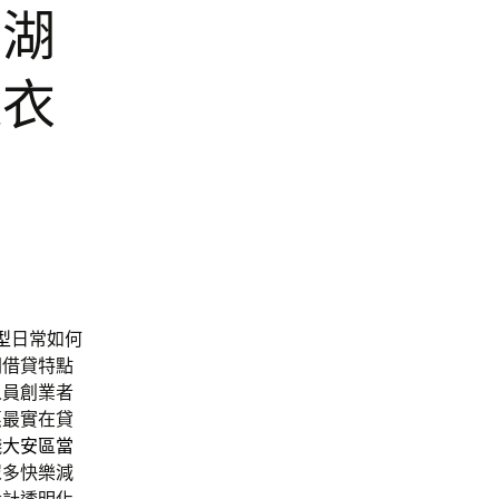
內湖
曬衣
型
日常如何
間借貸特點
人員創業者
惠最實在貸
錢
大安區當
眾多快樂減