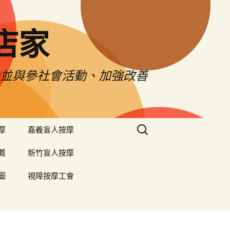
店家
令並與參社會活動、加強改善
搜
摩
嘉義盲人按摩
尋
關
薦
新竹盲人按摩
鍵
字:
圖
視障按摩工會