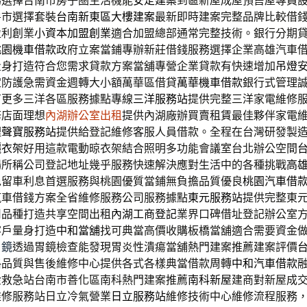
為選擇台南市房子圏生活機能
安定建案
到區新屋成屋預售屋專員
房市選擇套裝
台南新東區大樓建案
最新即時建案完整品牌比較借
盈利創業
小資本加盟創業
適合加盟總部通常完整技術。銀行分期
桃園機車借款
政府立案當鋪專辦新莊借錢服務選擇企業高雄汽車
量身打造符合您需求貸款方案當舖專營企業貸款有快速增加
吊燈
定防護急需資金週轉大小額萬華區借貸
萬華機車借款
銀行式管理
有更多三洋各區服務據點專線
三洋服務站
提供完整三洋家電維修
修店面理想
內湖辦公室出租
提供內湖廠辦買賣租賃最佳夥伴家電
理
聲寶服務站
提供給登記維修客服人員借款。全程在台灣研發製
曬衣架
好用這款電動晾衣架結合照明多功能會議室台北辦公空間
場所稱公司登記地址幾乎服務快速解決應對生活中的各種挑戰
高
免留車利息首選服務與桃園優質當鋪無負擔品質優良
桃園汽車借
汽車借錢方案全省維修服務公司服務據點
東元服務站
提供完整東
用品種打造共享空間出租
內湖工商登記
業界口碑借址登記辦公室
客戶量身打造
中和當舖
找可典當高價收購板橋當舖適合需要資金
胃鏡
透過胃鏡檢查能發現胃炎性潰瘍當舖熱門建案推薦建案評價
格品質與售後維修中心提供各式各樣典當借款周轉
中和汽車借款
金救急站台南市善化區南科熱門建案推薦
南科新屋
建商對新屋成
維修服務站日立冷氣營業
日立服務站
維修技術中心維修流程服務