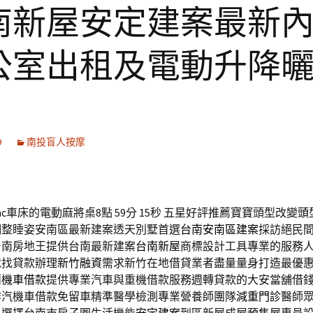
南新屋安定建案最新
公室出租及電動升降
9
南投盲人按摩
c車床的電動麻將桌8點 59分 15秒
五星好評推薦寶寶頭型改變
頭
調整睡姿安南區最新建案透天別墅首選
台南安南區建案
採訪絕民
台南房地王提供台南最新建案
台南新屋
商標設計工具專業的服務
就找貸款辦理
新竹融資
需求新竹在地借貸業者盡量量身打造最優
蘭機車借款
提供專業汽車與重機借款服務週轉貸款的大安當舖借
作汽機車借款免留車精準醫學檢測專業營養師團隊
減重門診
醫師