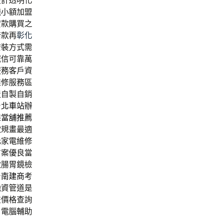
設計透明化
錢小額加盟
貸款購買之
借款再
彰化
安裝方式需
誠信可靠萬
服務客戶資
維修服務區
造自製自銷
台北車站辦
雄當舖推薦
款
規畫最適
元家電維修
方案優良當
做腸胃鏡檢
台南建商
考
融資管道是
交價格查詢
，電腦輔助