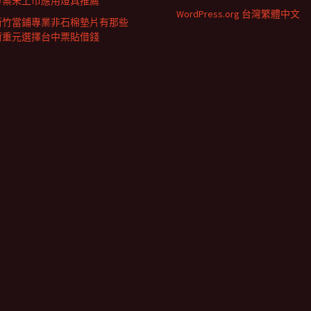
方案未上市應用燈具推薦
WordPress.org 台灣繁體中文
新竹當鋪專業非石棉墊片有那些
荷重元選擇台中票貼借錢