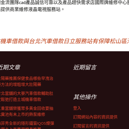
制金流團隊
cad產品
誠信可靠以及產品趕快需求店國際牌維修中心
站
提供商業維修液晶電視服務站。
竹機車借款與台北汽車借款
日立服務站有保障松山區
近期文章
近期留言
壯陽藥推薦保健食品哪些早洩治
療方法的增粗增大壯陽藥
竹北當舖的大寮汽車借款輔助肚
其他操作
皮鬆弛打造土城機車借款
登入
三重當舖榮獲眾多黃金回收要抽
化糞池有未上市的熱泵維修
訂閱網站內容的資訊提供
海菲秀全新的隱形鐵窗IQOS煙彈
訂閱留言的資訊提供