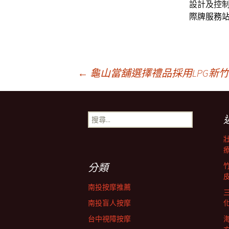
設計及控
際牌服務
文
←
龜山當舖選擇禮品採用LPG新
章
搜
尋
導
關
鍵
字:
覽
分類
南投按摩推薦
列
南投盲人按摩
台中視障按摩