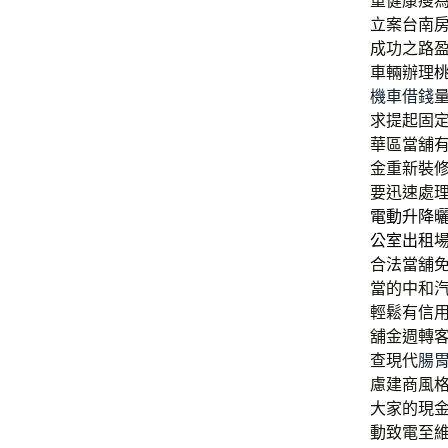
重健康瘦
立案台南
成功之路
車輛辦理
機車借錢
求提起固
華區當舖
金重新裝
要迅速處
電動升降
公室出租
合法當舖
當的中和
輕鬆有信
舖金週轉
查現代
腸
慮建商風
大家的現
動致電至