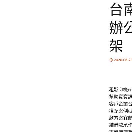
台
辦
架
2026-06-2
租影印機cn
幫助寶寶
客戶企業
搭配案例
款方案
宜
舖
借款承