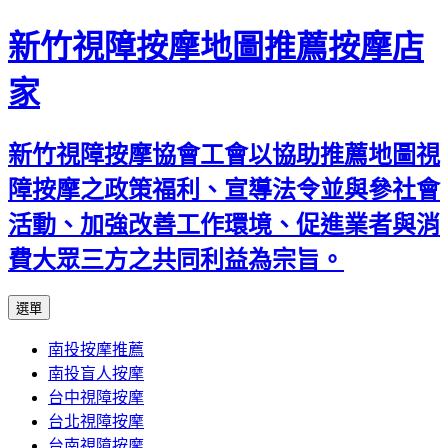
新竹視障按摩地圖推薦按摩店
家
新竹視障按摩協會工會以協助推薦地圖視
障按摩之政策福利、宣導法令並與參社會
活動、加強改善工作環境、促進業者與消
費大眾三方之共同利益為宗旨。
跳
選單
至
南投按摩推薦
內
南投盲人按摩
容
台中視障按摩
區
台北視障按摩
台南視障按摩