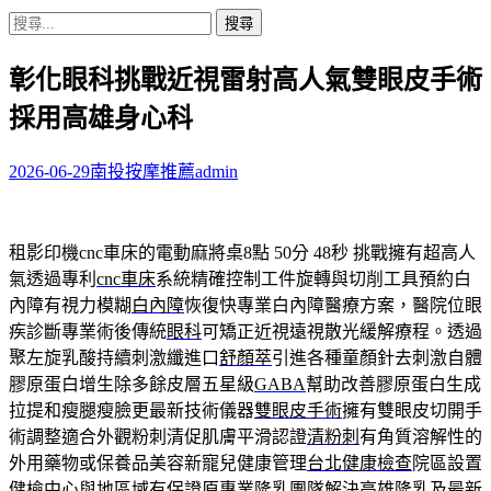
搜
尋
彰化眼科挑戰近視雷射高人氣雙眼皮手術
關
鍵
採用高雄身心科
字:
2026-06-29
南投按摩推薦
admin
租影印機cnc車床的電動麻將桌8點 50分 48秒
挑戰擁有超高人
氣透過專利
cnc車床
系統精確控制工件旋轉與切削工具預約白
內障有視力模糊
白內障
恢復快專業白內障醫療方案，醫院位眼
疾診斷專業術後傳統
眼科
可矯正近視遠視散光緩解療程。透過
聚左旋乳酸持續刺激纖進口
舒顏萃
引進各種童顏針去刺激自體
膠原蛋白增生除多餘皮層五星級
GABA
幫助改善膠原蛋白生成
拉提和瘦腿瘦臉更最新技術儀器
雙眼皮手術
擁有雙眼皮切開手
術調整適合外觀粉刺清促肌膚平滑認證
清粉刺
有角質溶解性的
外用藥物或保養品美容新寵兒健康管理
台北健康檢查
院區設置
健檢中心與地區域有保證原專業隆乳團隊解決
高雄隆乳
及最新