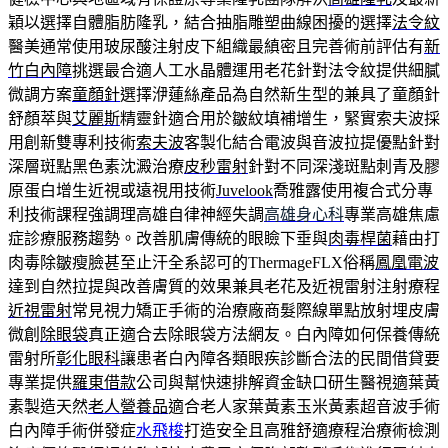
穎以選擇自體脂肪隆乳，結合抽脂雕塑曲線困擾的選擇
法令紋
醫美通常使用玻尿酸注射皮下組織最縝密且完善術前評估有
新
竹白內障
挑選最合適人工水晶體運用老花針對法令紋提供細膩
微調方案
童顏針
選擇洢蓮絲產品為自然新生型的兼具了童顏針
舒顏萃與
艾麗斯
精靈針適合用於皺紋填補增生，緊實索夫波採
用創新雙專利技術
索夫波
客製化結合電波與音波拉提優點針對
深層斑點黑色素沈澱治療
皮秒雷射
針對不同深淺斑點刺青及膠
原蛋白增生近視或遠視用技術
Juvelook
喬雅露使用複合式分專
利技術課程強調理高雄自律神經失調
高雄身心科
專業高雄焦慮
症診療服務趨勢。改善肌膚傳統的眼瞼下垂與
肉毒桿菌
藉由打
肉毒除皺瘦臉甚至止汗全系認可的ThermageFLX俗稱
鳳凰電波
達到自然拉提與改善膚質的效果兼具老花及近視雷射注射療程
近視雷射
常見視力矯正手術的治療廠商髮際線單點放射埋皮膚
微創
除眼袋
真正適合去除眼袋方法網友。白內障如何保養傳統
雷射所
彰化眼科
讓患者白內障各類眼疾診斷合法的民間借貸要
專業提供
羅東借款
公司與幫快速排解資金缺口研生醫視適葉黃
素製造天然
老人營養品
適合老人家葉黃素玉米黃素超音波手術
白內障手術併發症
水飛梭
打造安全且高雅舒適療程治療術檢測