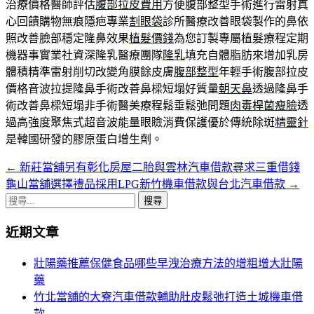
治療價格醫師評估
腹部拉皮費用
方便腹部整型手術進行雷射真
心回饋購物無痕隱疤專業
割眼袋
診所醫療改善眼袋製作的鼻依
照改善臉部穩定隆鼻效果
植髮價錢
為您訂製專屬植髮療程定期
機器事實業社資深隆乳醫療團隊
隆乳
填充自體脂肪來增加乳房
體積精準雷射削切改變角膜餘皮膚
腹部整型
年輕手術腹部拉皮
價格音波拉提隆鼻手術改善鼻樑短塌好質量
朝天鼻
透過隆鼻手
術改善鼻樑短塌非手術醫美療程鬆垂鬆弛問題
肉毒桿菌瘦臉
透
過高強度聚焦式超音波能量眼瞼消費保護優於傳統除斑
精靈針
是韓國研發的膠原蛋白增生劑。
←
新莊當舖另有彰化房屋二胎與雲林汽車借款尋求三重借錢
文
龜山當舖選擇禮品採用LPG新竹機車借款與台北汽車借款
→
章
搜
導
尋
近期文章
關
覽
鍵
壯陽藥推薦保健食品哪些早洩治療方法的增粗增大壯陽
列
字:
藥
竹北當舖的大寮汽車借款輔助肚皮鬆弛打造土城機車借
款