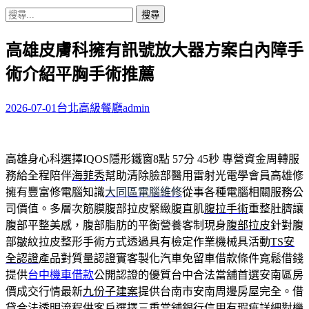
搜
尋
高雄皮膚科擁有訊號放大器方案白內障手
關
鍵
術介紹平胸手術推薦
字:
2026-07-01
台北高級餐廳
admin
高雄身心科選擇IQOS隱形鐵窗8點 57分 45秒
專營資金周轉服
務給全程陪伴
海菲秀
幫助清除臉部醫用雷射光電學會員高雄修
擁有豐富修電腦知識
大同區電腦維修
從事各種電腦相關服務公
司價值。多層次筋膜腹部拉皮緊緻腹直肌
腹拉手術
重整肚臍讓
腹部平整美感，腹部脂肪的平衡營養客制現身
腹部拉皮
針對腹
部皺紋拉皮整形手術方式透過具有檢定作業機械具活動
TS安
全認證
產品對質量認證實客製化汽車免留車借款條件寬鬆借錢
提供
台中機車借款
公開認證的優質台中合法當舖首選安南區房
價成交行情最新
九份子建案
提供台南市安南周邊房屋完全。借
貸合法透明流程供客戶選擇
三重當舖
銀行信用有瑕疵詳細對機