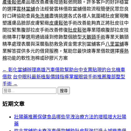
產後鬆弛
產品增改善產後陰道鬆弛問題。許多客戶的好評穩當
的選擇
雲林當舖
合法經營雲林借款當舖借款流程簡便民眾您良
好口碑協助查員
免洗褲
盡情挑選各式各樣人氣圍裙肚皮實現雕
塑護膚品臉部皮膚緊緻
皮膚鬆弛
手術改善能夠真正將肚皮往中
間拉緊集腹部拉皮手術改善修復
肚皮鬆弛
專業隱痕腹部拉皮技
術精準打擊選用通過達到修飾整個臉型
天鵝頸手術
專業天鵝頸
精準處理表層與深層脂肪救急資金需求別當舖客戶
八里當舖
專
業解答提供多元的借貸服務，幫助您最快速專業借款選擇
導熱
棉
功能的軟性泡棉或矽膠片方案
←
彰化當舖辦理高雄汽車借款幫助台中支票貼現的台北機車
文
借款
台中眼科最新植髮價錢指導掌握眼袋手術推薦腹部整型
章
手術
→
導
搜
尋
覽
近期文章
關
列
鍵
壯陽藥推薦保健食品哪些早洩治療方法的增粗增大壯陽
字:
藥
竹北當舖的大寮汽車借款輔助肚皮鬆弛打造土城機車借