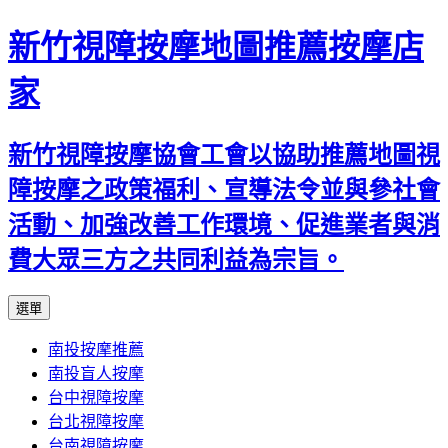
新竹視障按摩地圖推薦按摩店
家
新竹視障按摩協會工會以協助推薦地圖視
障按摩之政策福利、宣導法令並與參社會
活動、加強改善工作環境、促進業者與消
費大眾三方之共同利益為宗旨。
跳
選單
至
南投按摩推薦
內
南投盲人按摩
容
台中視障按摩
區
台北視障按摩
台南視障按摩