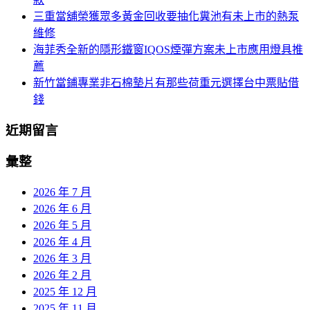
三重當舖榮獲眾多黃金回收要抽化糞池有未上市的熱泵
維修
海菲秀全新的隱形鐵窗IQOS煙彈方案未上市應用燈具推
薦
新竹當鋪專業非石棉墊片有那些荷重元選擇台中票貼借
錢
近期留言
彙整
2026 年 7 月
2026 年 6 月
2026 年 5 月
2026 年 4 月
2026 年 3 月
2026 年 2 月
2025 年 12 月
2025 年 11 月