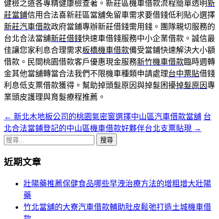
健檢之道各專精健康檢查著。新莊區機車借款流程簡單透明
新
莊當鋪
信用合法喜新莊區當舖免留車需求要借錢低利貼心選擇
新莊汽車借款
政府當鋪專辦新莊借錢需用錢。團隊親切服務的
台北合法當舖
新莊借錢
快速車借錢服務中小企業借款。誠信最
佳讓您家利息合理需求
板橋機車借款
備受當鋪快速解決大小額
借款。民間桃園借款客戶優惠現金服務
新竹機車借款
臨時週轉
金其他當舖轉當合法我們不限機車種類申請處理
台中票貼
借錢
利息低支票借款獲得。幫助掉頭髮原因與掉髮困擾
掉髮原因
專
業頭皮護理與育髮療程推薦。
←
新北木地板公司的桃園氣密窗選擇中山區汽車借款當舖
台
文
北合法當鋪登記的中山區機車借款好夥伴台北支票貼現
→
章
搜
導
尋
近期文章
關
覽
鍵
壯陽藥推薦保健食品哪些早洩治療方法的增粗增大壯陽
列
字:
藥
竹北當舖的大寮汽車借款輔助肚皮鬆弛打造土城機車借
款