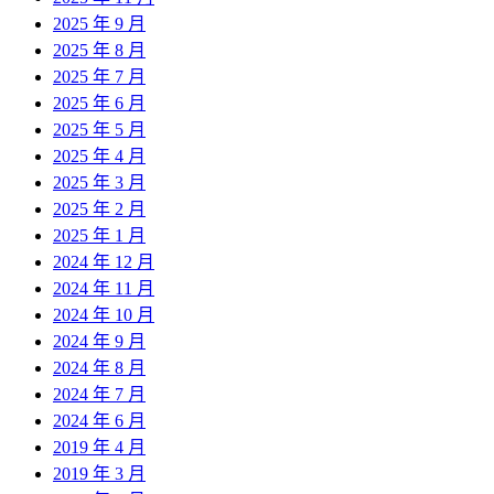
2025 年 9 月
2025 年 8 月
2025 年 7 月
2025 年 6 月
2025 年 5 月
2025 年 4 月
2025 年 3 月
2025 年 2 月
2025 年 1 月
2024 年 12 月
2024 年 11 月
2024 年 10 月
2024 年 9 月
2024 年 8 月
2024 年 7 月
2024 年 6 月
2019 年 4 月
2019 年 3 月