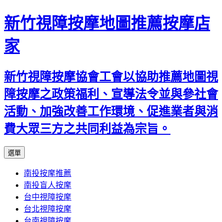
新竹視障按摩地圖推薦按摩店
家
新竹視障按摩協會工會以協助推薦地圖視
障按摩之政策福利、宣導法令並與參社會
活動、加強改善工作環境、促進業者與消
費大眾三方之共同利益為宗旨。
跳
選單
至
南投按摩推薦
內
南投盲人按摩
容
台中視障按摩
區
台北視障按摩
台南視障按摩