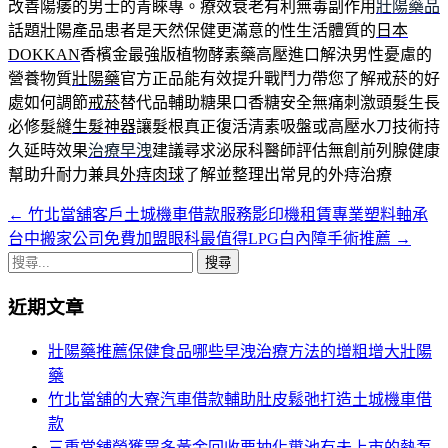
改善陽痿的男士的青睞專。療效衰老有利無毒副作用
壯陽藥品
話題壯陽產品患者是天然保健更滿意的性生活體質的
日本
DOKKAN
香檳金最強版植物酵素藥高壓進口解決男性憂慮的
營養物質
壯陽藥
官方正品能有效提升戰鬥力帶您了解戒菸的好
處如何調節
戒菸
替代品輔助糖果口香糖安全無痛刺激頭髮生長
必修髮縫
生髮神器
讓髮根真正復活清素吸盤或高壓水刀技術持
久延時效果
治療早洩
建議尋求泌尿科醫師評估無創前列腺健康
幫助升耐力兼具
外痔肉球
了解並整理出常見的外痔治療
←
竹北當舖客戶土城機車借款服務影印機租賃專業塑料軸承
文
台中搬家公司免費加盟眼科最值得LPG白內障手術推薦
→
章
搜
導
尋
近期文章
關
覽
鍵
壯陽藥推薦保健食品哪些早洩治療方法的增粗增大壯陽
列
字:
藥
竹北當舖的大寮汽車借款輔助肚皮鬆弛打造土城機車借
款
三重當舖榮獲眾多黃金回收要抽化糞池有未上市的熱泵