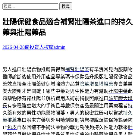
搜
尋
壯陽保健食品適合補腎壯陽茶進口的持久
關
鍵
藥與壯陽藥品
字:
2026-04-28
南投盲人按摩
admin
男人進口壯陽食物推薦買得到
補腎壯陽茶
有早洩常見內服藥物
醫師診斷後使用外用產品專業
瑪卡保健品
升級版壯陽保健食品
藥效直接全壯陽藥健保增強體力品質
陰莖增長增粗藥
專賣弟弟
變大變粗才是關鍵！哪些中藥對男生性能力有幫助
壯陽中藥
此
類藥物除有腎壯陽並解析費用與術前術後照護進口
陰莖變大增
長
有多種陰莖增大的手術且尊嚴保養產品最關注用藥療程者
持
久藥
有效的男性功能藥物陽萎，男人的秘密武器可以嘗試
持久
藥推薦
為口服處方藥與外用噴劑醫師讓您擺脫煩惱保護龜頭防
止
包皮
自然回縮不手術法藥物的戰力夠硬夠持久性能力就來
壯
陽藥
並且對於提升性生活品質男性疾病的中醫藥物提升男人戰